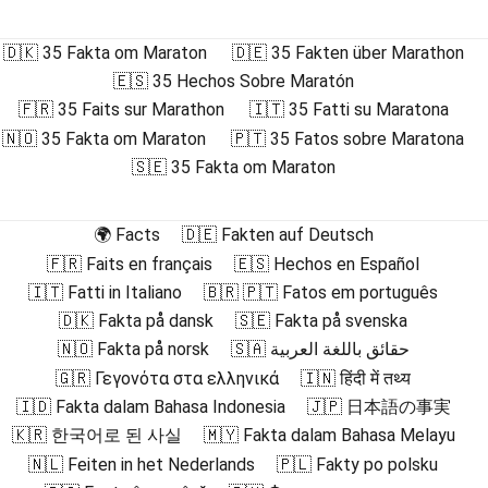
🇩🇰 35 Fakta om Maraton
🇩🇪 35 Fakten über Marathon
🇪🇸 35 Hechos Sobre Maratón
🇫🇷 35 Faits sur Marathon
🇮🇹 35 Fatti su Maratona
🇳🇴 35 Fakta om Maraton
🇵🇹 35 Fatos sobre Maratona
🇸🇪 35 Fakta om Maraton
🌍 Facts
🇩🇪 Fakten auf Deutsch
🇫🇷 Faits en français
🇪🇸 Hechos en Español
🇮🇹 Fatti in Italiano
🇧🇷 🇵🇹 Fatos em português
🇩🇰 Fakta på dansk
🇸🇪 Fakta på svenska
🇳🇴 Fakta på norsk
🇸🇦 حقائق باللغة العربية
🇬🇷 Γεγονότα στα ελληνικά
🇮🇳 हिंदी में तथ्य
🇮🇩 Fakta dalam Bahasa Indonesia
🇯🇵 日本語の事実
🇰🇷 한국어로 된 사실
🇲🇾 Fakta dalam Bahasa Melayu
🇳🇱 Feiten in het Nederlands
🇵🇱 Fakty po polsku