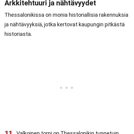
Arkkitehtuuri ja nähtävyydet
Thessalonikissa on monia historiallisia rakennuksia
ja nähtävyyksiä, jotka kertovat kaupungin pitkästä
historiasta.
11
Valkoinen torni on Thessalonikin tunnetuin