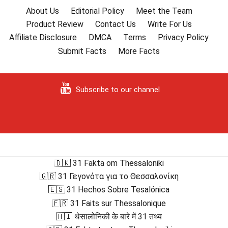
About Us
Editorial Policy
Meet the Team
Product Review
Contact Us
Write For Us
Affiliate Disclosure
DMCA
Terms
Privacy Policy
Submit Facts
More Facts
Subscribe to our channel
🇩🇰 31 Fakta om Thessaloniki
🇬🇷 31 Γεγονότα για το Θεσσαλονίκη
🇪🇸 31 Hechos Sobre Tesalónica
🇫🇷 31 Faits sur Thessalonique
🇭🇮 थेसालोनिकी के बारे में 31 तथ्य