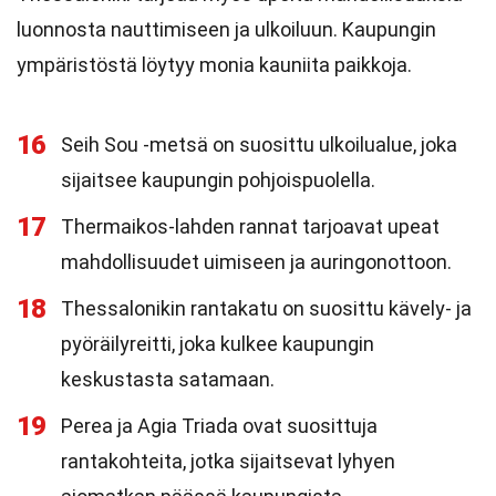
luonnosta nauttimiseen ja ulkoiluun. Kaupungin
ympäristöstä löytyy monia kauniita paikkoja.
16
Seih Sou -metsä on suosittu ulkoilualue, joka
sijaitsee kaupungin pohjoispuolella.
17
Thermaikos-lahden rannat tarjoavat upeat
mahdollisuudet uimiseen ja auringonottoon.
18
Thessalonikin rantakatu on suosittu kävely- ja
pyöräilyreitti, joka kulkee kaupungin
keskustasta satamaan.
19
Perea ja Agia Triada ovat suosittuja
rantakohteita, jotka sijaitsevat lyhyen