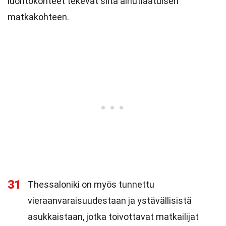
luontokohteet tekevät siitä ainutlaatuisen
matkakohteen.
31
Thessaloniki on myös tunnettu
vieraanvaraisuudestaan ja ystävällisistä
asukkaistaan, jotka toivottavat matkailijat