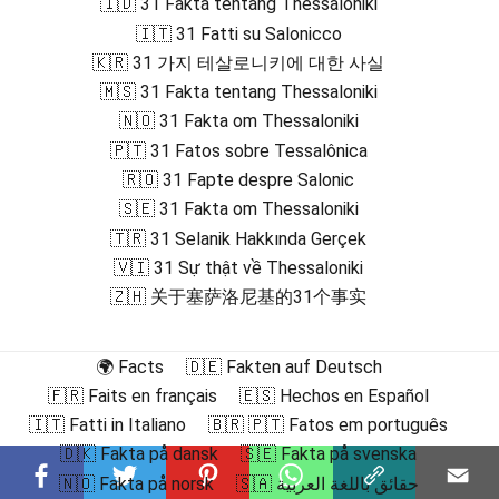
🇮🇩 31 Fakta tentang Thessaloniki
🇮🇹 31 Fatti su Salonicco
🇰🇷 31 가지 테살로니키에 대한 사실
🇲🇸 31 Fakta tentang Thessaloniki
🇳🇴 31 Fakta om Thessaloniki
🇵🇹 31 Fatos sobre Tessalônica
🇷🇴 31 Fapte despre Salonic
🇸🇪 31 Fakta om Thessaloniki
🇹🇷 31 Selanik Hakkında Gerçek
🇻🇮 31 Sự thật về Thessaloniki
🇿🇭 关于塞萨洛尼基的31个事实
🌍 Facts
🇩🇪 Fakten auf Deutsch
🇫🇷 Faits en français
🇪🇸 Hechos en Español
🇮🇹 Fatti in Italiano
🇧🇷 🇵🇹 Fatos em português
🇩🇰 Fakta på dansk
🇸🇪 Fakta på svenska
🇳🇴 Fakta på norsk
🇸🇦 حقائق باللغة العربية