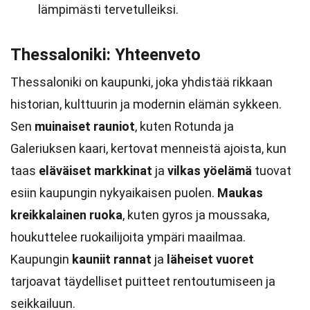
lämpimästi tervetulleiksi.
Thessaloniki: Yhteenveto
Thessaloniki on kaupunki, joka yhdistää rikkaan
historian, kulttuurin ja modernin elämän sykkeen.
Sen
muinaiset rauniot
, kuten Rotunda ja
Galeriuksen kaari, kertovat menneistä ajoista, kun
taas
eläväiset markkinat
ja
vilkas yöelämä
tuovat
esiin kaupungin nykyaikaisen puolen.
Maukas
kreikkalainen ruoka
, kuten gyros ja moussaka,
houkuttelee ruokailijoita ympäri maailmaa.
Kaupungin
kauniit rannat
ja
läheiset vuoret
tarjoavat täydelliset puitteet rentoutumiseen ja
seikkailuun.