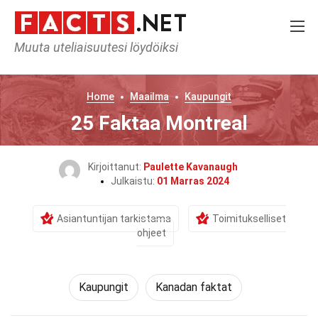
Muuta uteliaisuutesi löydöiksi
Home
Maailma
Kaupungit
25 Faktaa Montreal
Kirjoittanut:
Paulette Kavanaugh
Julkaistu:
01 Marras 2024
Asiantuntijan tarkistama
Toimitukselliset
ohjeet
Kaupungit
Kanadan faktat