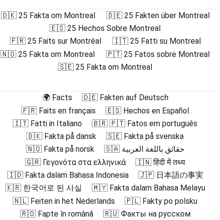
🇩🇰 25 Fakta om Montreal
🇩🇪 25 Fakten über Montreal
🇪🇸 25 Hechos Sobre Montreal
🇫🇷 25 Faits sur Montréal
🇮🇹 25 Fatti su Montreal
🇳🇴 25 Fakta om Montreal
🇵🇹 25 Fatos sobre Montreal
🇸🇪 25 Fakta om Montreal
🌍 Facts
🇩🇪 Fakten auf Deutsch
🇫🇷 Faits en français
🇪🇸 Hechos en Español
🇮🇹 Fatti in Italiano
🇧🇷 🇵🇹 Fatos em português
🇩🇰 Fakta på dansk
🇸🇪 Fakta på svenska
🇳🇴 Fakta på norsk
🇸🇦 حقائق باللغة العربية
🇬🇷 Γεγονότα στα ελληνικά
🇮🇳 हिंदी में तथ्य
🇮🇩 Fakta dalam Bahasa Indonesia
🇯🇵 日本語の事実
🇰🇷 한국어로 된 사실
🇲🇾 Fakta dalam Bahasa Melayu
🇳🇱 Feiten in het Nederlands
🇵🇱 Fakty po polsku
🇷🇴 Fapte în română
🇷🇺 Факты на русском