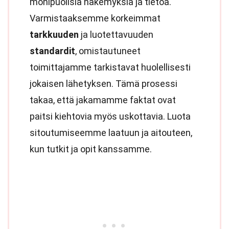
monipuolisia näkemyksiä ja tietoa.
Varmistaaksemme korkeimmat
tarkkuuden
ja luotettavuuden
standardit
, omistautuneet
toimittajamme tarkistavat huolellisesti
jokaisen lähetyksen. Tämä prosessi
takaa, että jakamamme faktat ovat
paitsi kiehtovia myös uskottavia. Luota
sitoutumiseemme laatuun ja aitouteen,
kun tutkit ja opit kanssamme.