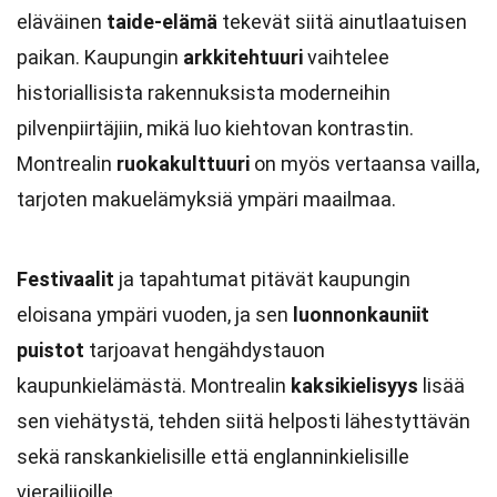
eläväinen
taide-elämä
tekevät siitä ainutlaatuisen
paikan. Kaupungin
arkkitehtuuri
vaihtelee
historiallisista rakennuksista moderneihin
pilvenpiirtäjiin, mikä luo kiehtovan kontrastin.
Montrealin
ruokakulttuuri
on myös vertaansa vailla,
tarjoten makuelämyksiä ympäri maailmaa.
Festivaalit
ja tapahtumat pitävät kaupungin
eloisana ympäri vuoden, ja sen
luonnonkauniit
puistot
tarjoavat hengähdystauon
kaupunkielämästä. Montrealin
kaksikielisyys
lisää
sen viehätystä, tehden siitä helposti lähestyttävän
sekä ranskankielisille että englanninkielisille
vierailijoille.