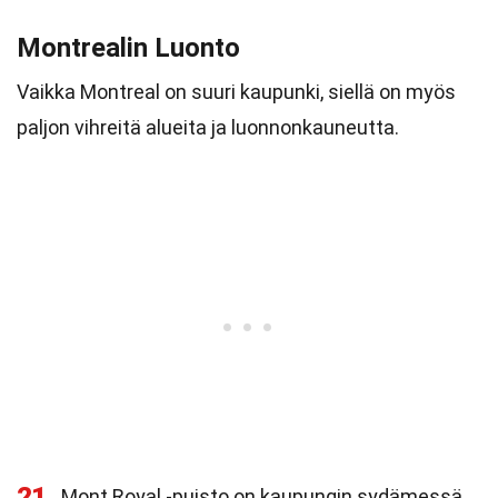
Montrealin Luonto
Vaikka Montreal on suuri kaupunki, siellä on myös
paljon vihreitä alueita ja luonnonkauneutta.
21
Mont Royal -puisto on kaupungin sydämessä