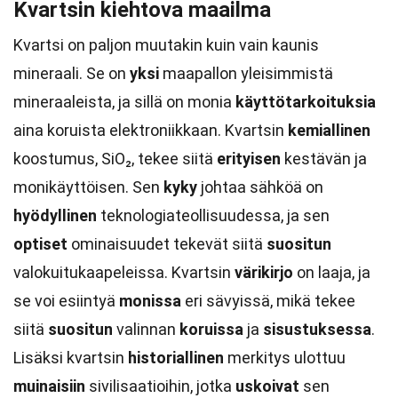
Kvartsin kiehtova maailma
Kvartsi on paljon muutakin kuin vain kaunis
mineraali. Se on
yksi
maapallon yleisimmistä
mineraaleista, ja sillä on monia
käyttötarkoituksia
aina koruista elektroniikkaan. Kvartsin
kemiallinen
koostumus, SiO₂, tekee siitä
erityisen
kestävän ja
monikäyttöisen. Sen
kyky
johtaa sähköä on
hyödyllinen
teknologiateollisuudessa, ja sen
optiset
ominaisuudet tekevät siitä
suositun
valokuitukaapeleissa. Kvartsin
värikirjo
on laaja, ja
se voi esiintyä
monissa
eri sävyissä, mikä tekee
siitä
suositun
valinnan
koruissa
ja
sisustuksessa
.
Lisäksi kvartsin
historiallinen
merkitys ulottuu
muinaisiin
sivilisaatioihin, jotka
uskoivat
sen