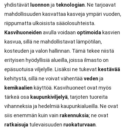
yhdistävät
luonnon
ja
teknologian
. Ne tarjoavat
mahdollisuuden kasvattaa kasveja ympäri vuoden,
riippumatta ulkoisista sääolosuhteista.
Kasvihuoneiden
avulla voidaan
optimoida
kasvien
kasvua, sillä ne mahdollistavat lämpötilan,
kosteuden ja valon hallinnan. Tämä tekee niistä
erityisen hyödyllisiä alueilla, joissa ilmasto on
epäsuotuisa viljelylle. Lisäksi ne tukevat
kestävää
kehitystä, sillä ne voivat vähentää
veden
ja
kemikaalien
käyttöä. Kasvihuoneet ovat myös
tärkeä osa
kaupunkiviljelyä
, tarjoten tuoreita
vihanneksia ja hedelmiä kaupunkialueilla. Ne ovat
siis enemmän kuin vain
rakennuksia
; ne ovat
ratkaisuja
tulevaisuuden
ruokaturvaan
.