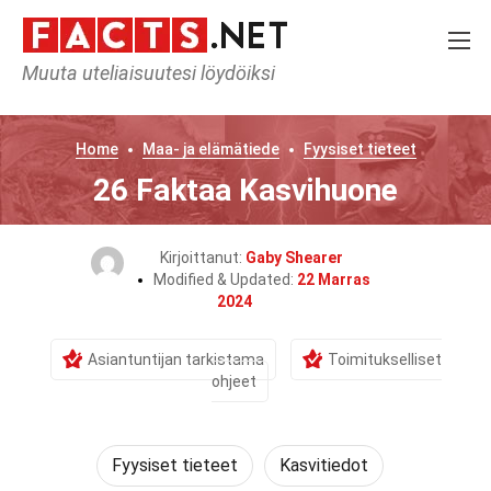
Muuta uteliaisuutesi löydöiksi
Home
Maa- ja elämätiede
Fyysiset tieteet
26 Faktaa Kasvihuone
Kirjoittanut:
Gaby Shearer
Modified & Updated:
22 Marras
2024
Asiantuntijan tarkistama
Toimitukselliset
ohjeet
Fyysiset tieteet
Kasvitiedot