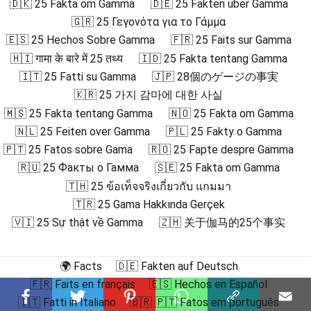
🇩🇰 25 Fakta om Gamma
🇩🇪 25 Fakten über Gamma
🇬🇷 25 Γεγονότα για το Γάμμα
🇪🇸 25 Hechos Sobre Gamma
🇫🇷 25 Faits sur Gamma
🇭🇮 गामा के बारे में 25 तथ्य
🇮🇩 25 Fakta tentang Gamma
🇮🇹 25 Fatti su Gamma
🇯🇵 28個のゲージの事実
🇰🇷 25 가지 감마에 대한 사실
🇲🇸 25 Fakta tentang Gamma
🇳🇴 25 Fakta om Gamma
🇳🇱 25 Feiten over Gamma
🇵🇱 25 Fakty o Gamma
🇵🇹 25 Fatos sobre Gama
🇷🇴 25 Fapte despre Gamma
🇷🇺 25 Факты о Гамма
🇸🇪 25 Fakta om Gamma
🇹🇭 25 ข้อเท็จจริงเกี่ยวกับ แกมมา
🇹🇷 25 Gama Hakkında Gerçek
🇻🇮 25 Sự thật về Gamma
🇿🇭 关于伽马的25个事实
🌍 Facts
🇩🇪 Fakten auf Deutsch
🇫🇷 Faits en français
🇪🇸 Hechos en Español
🇮🇹 Fatti in Italiano
🇧🇷 🇵🇹 Fatos em português