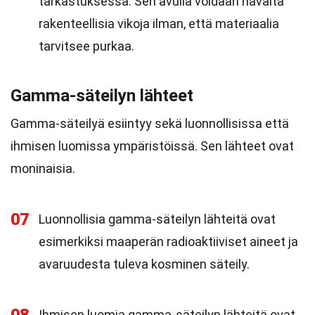
tarkastuksessa. Sen avulla voidaan havaita
rakenteellisia vikoja ilman, että materiaalia
tarvitsee purkaa.
Gamma-säteilyn lähteet
Gamma-säteilyä esiintyy sekä luonnollisissa että
ihmisen luomissa ympäristöissä. Sen lähteet ovat
moninaisia.
07
Luonnollisia gamma-säteilyn lähteitä ovat
esimerkiksi maaperän radioaktiiviset aineet ja
avaruudesta tuleva kosminen säteily.
Ihmisen luomia gamma-säteilyn lähteitä ovat