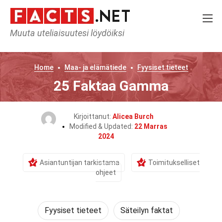
Muuta uteliaisuutesi löydöiksi
Home
Maa- ja elämätiede
Fyysiset tieteet
25 Faktaa Gamma
Kirjoittanut:
Alicea Burch
Modified & Updated:
22 Marras
2024
Asiantuntijan tarkistama
Toimitukselliset
ohjeet
Fyysiset tieteet
Säteilyn faktat