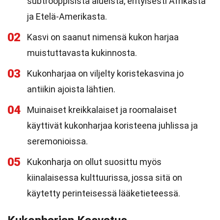
subtrooppisista alueista, erityisesti Afrikasta
ja Etelä-Amerikasta.
02
Kasvi on saanut nimensä kukon harjaa
muistuttavasta kukinnosta.
03
Kukonharjaa on viljelty koristekasvina jo
antiikin ajoista lähtien.
04
Muinaiset kreikkalaiset ja roomalaiset
käyttivät kukonharjaa koristeena juhlissa ja
seremonioissa.
05
Kukonharja on ollut suosittu myös
kiinalaisessa kulttuurissa, jossa sitä on
käytetty perinteisessä lääketieteessä.