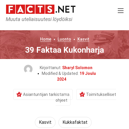
Muuta uteliaisuutesi löydöiksi
Home
Luonto
Kasvit
39 Faktaa Kukonharja
Kirjoittanut:
Sharyl Solomon
Modified & Updated:
19 Joulu
2024
Asiantuntijan tarkistama
Toimitukselliset
ohjeet
Kasvit
Kukkafaktat