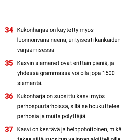
34
Kukonharjaa on käytetty myös
luonnonväriaineena, erityisesti kankaiden
värjäämisessä.
35
Kasvin siemenet ovat erittäin pieniä, ja
yhdessä grammassa voi olla jopa 1500
siementä.
36
Kukonharja on suosittu kasvi myös
perhospuutarhoissa, sillä se houkuttelee
perhosia ja muita pölyttäjiä.
37
Kasvi on kestävä ja helppohoitoinen, mikä
tekee siitä suositun valinnan aloittelijoille.