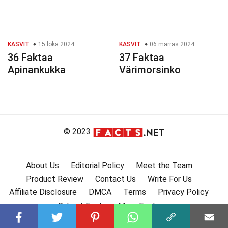
KASVIT
15 loka 2024
KASVIT
06 marras 2024
36 Faktaa
37 Faktaa
Apinankukka
Värimorsinko
© 2023
About Us
Editorial Policy
Meet the Team
Product Review
Contact Us
Write For Us
Affiliate Disclosure
DMCA
Terms
Privacy Policy
Submit Facts
More Facts