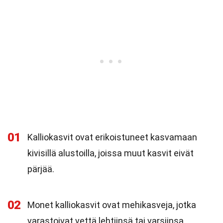
01
Kalliokasvit ovat erikoistuneet kasvamaan
kivisillä alustoilla, joissa muut kasvit eivät
pärjää.
02
Monet kalliokasvit ovat mehikasveja, jotka
varastoivat vettä lehtiinsä tai varsiinsa.