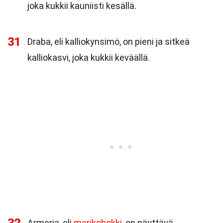
joka kukkii kauniisti kesällä.
31
Draba, eli kalliokynsimö, on pieni ja sitkeä
kalliokasvi, joka kukkii keväällä.
Armeria, eli
merikohokki
, on näyttävä