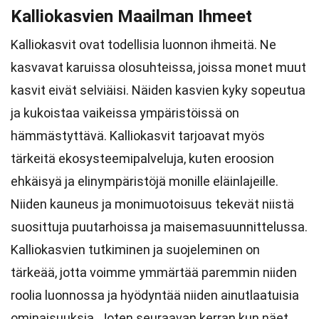
Kalliokasvien Maailman Ihmeet
Kalliokasvit ovat todellisia luonnon ihmeitä. Ne
kasvavat karuissa olosuhteissa, joissa monet muut
kasvit eivät selviäisi. Näiden kasvien kyky sopeutua
ja kukoistaa vaikeissa ympäristöissä on
hämmästyttävä. Kalliokasvit tarjoavat myös
tärkeitä ekosysteemipalveluja, kuten eroosion
ehkäisyä ja elinympäristöjä monille eläinlajeille.
Niiden kauneus ja monimuotoisuus tekevät niistä
suosittuja puutarhoissa ja maisemasuunnittelussa.
Kalliokasvien tutkiminen ja suojeleminen on
tärkeää, jotta voimme ymmärtää paremmin niiden
roolia luonnossa ja hyödyntää niiden ainutlaatuisia
ominaisuuksia. Joten seuraavan kerran kun näet