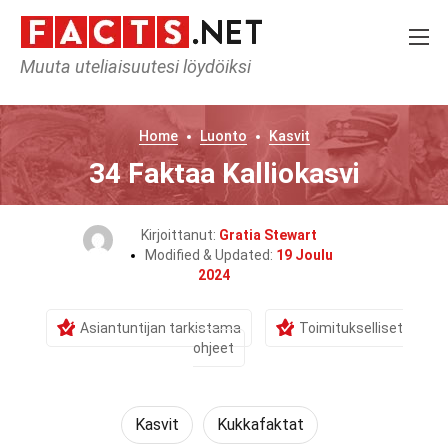
Muuta uteliaisuutesi löydöiksi
Home
Luonto
Kasvit
34 Faktaa Kalliokasvi
Kirjoittanut:
Gratia Stewart
Modified & Updated:
19 Joulu
2024
Asiantuntijan tarkistama
Toimitukselliset
ohjeet
Kasvit
Kukkafaktat