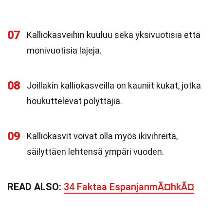
07
Kalliokasveihin kuuluu sekä yksivuotisia että
monivuotisia lajeja.
08
Joillakin kalliokasveilla on kauniit kukat, jotka
houkuttelevat pölyttäjiä.
09
Kalliokasvit voivat olla myös ikivihreitä,
säilyttäen lehtensä ympäri vuoden.
READ ALSO:
34 Faktaa EspanjanmÃ¤hkÃ¤