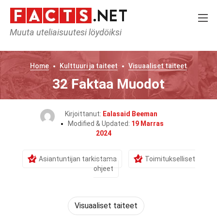
Muuta uteliaisuutesi löydöiksi
Home
Kulttuuri ja taiteet
Visuaaliset taiteet
32 Faktaa Muodot
Kirjoittanut:
Ealasaid Beeman
Modified & Updated:
19 Marras
2024
Asiantuntijan tarkistama
Toimitukselliset
ohjeet
Visuaaliset taiteet