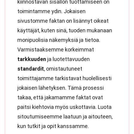
kiinnostavan sisällön tuottamiseen on
toimintamme ydin. Jokaisen
sivustomme faktan on lisännyt oikeat
käyttäjät, kuten sinä, tuoden mukanaan
monipuolisia näkemyksiä ja tietoa.
Varmistaaksemme korkeimmat
tarkkuuden
ja luotettavuuden
standardit
, omistautuneet
toimittajamme tarkistavat huolellisesti
jokaisen lähetyksen. Tämä prosessi
takaa, että jakamamme faktat ovat
paitsi kiehtovia myös uskottavia. Luota
sitoutumiseemme laatuun ja aitouteen,
kun tutkit ja opit kanssamme.