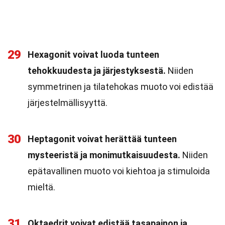
29
Hexagonit voivat luoda tunteen
tehokkuudesta ja järjestyksestä.
Niiden
symmetrinen ja tilatehokas muoto voi edistää
järjestelmällisyyttä.
30
Heptagonit voivat herättää tunteen
mysteeristä ja monimutkaisuudesta.
Niiden
epätavallinen muoto voi kiehtoa ja stimuloida
mieltä.
31
Oktaedrit voivat edistää tasapainon ja