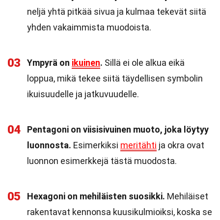
neljä yhtä pitkää sivua ja kulmaa tekevät siitä
yhden vakaimmista muodoista.
03
Ympyrä on
ikuinen
.
Sillä ei ole alkua eikä
loppua, mikä tekee siitä täydellisen symbolin
ikuisuudelle ja jatkuvuudelle.
04
Pentagoni on viisisivuinen muoto, joka löytyy
luonnosta.
Esimerkiksi
meritähti
ja okra ovat
luonnon esimerkkejä tästä muodosta.
05
Hexagoni on mehiläisten suosikki.
Mehiläiset
rakentavat kennonsa kuusikulmioiksi, koska se