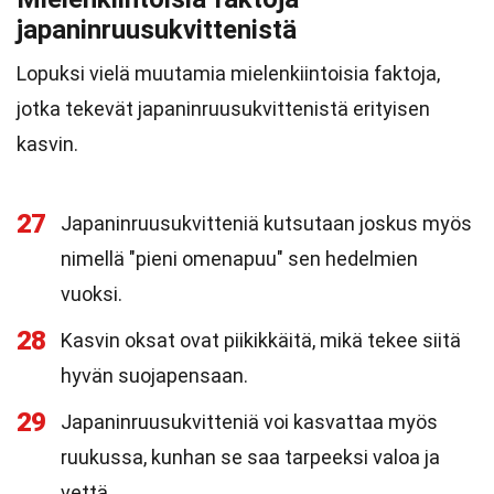
japaninruusukvittenistä
Lopuksi vielä muutamia mielenkiintoisia faktoja,
jotka tekevät japaninruusukvittenistä erityisen
kasvin.
27
Japaninruusukvitteniä kutsutaan joskus myös
nimellä "pieni omenapuu" sen hedelmien
vuoksi.
28
Kasvin oksat ovat piikikkäitä, mikä tekee siitä
hyvän suojapensaan.
29
Japaninruusukvitteniä voi kasvattaa myös
ruukussa, kunhan se saa tarpeeksi valoa ja
vettä.