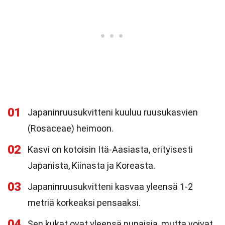
01
Japaninruusukvitteni kuuluu ruusukasvien
(Rosaceae) heimoon.
02
Kasvi on kotoisin Itä-Aasiasta, erityisesti
Japanista, Kiinasta ja Koreasta.
03
Japaninruusukvitteni kasvaa yleensä 1-2
metriä korkeaksi pensaaksi.
04
Sen kukat ovat yleensä punaisia, mutta voivat