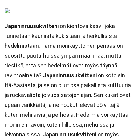
Japaninruusukvitteni
on kiehtova kasvi, joka
tunnetaan kauniista kukistaan ja herkullisista
hedelmistään. Tämä monikäyttöinen pensas on
suosittu puutarhoissa ympäri maailmaa, mutta
tiesitkö, että sen hedelmät ovat myös täynnä
ravintoaineita?
Japaninruusukvitteni
on kotoisin
Itä-Aasiasta, ja se on ollut osa paikallista kulttuuria
ja ruokavaliota jo vuosisatojen ajan. Sen kukat ovat
upean värikkäitä, ja ne houkuttelevat pölyttäjiä,
kuten mehiläisiä ja perhosia. Hedelmiä voi käyttää
monin eri tavoin, kuten hilloissa, mehuissa ja
leivonnaisissa.
Japaninruusukvitteni
on myös