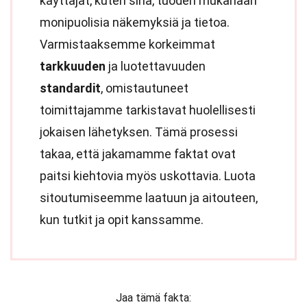
käyttäjät, kuten sinä, tuoden mukanaan
monipuolisia näkemyksiä ja tietoa.
Varmistaaksemme korkeimmat
tarkkuuden
ja luotettavuuden
standardit
, omistautuneet
toimittajamme tarkistavat huolellisesti
jokaisen lähetyksen. Tämä prosessi
takaa, että jakamamme faktat ovat
paitsi kiehtovia myös uskottavia. Luota
sitoutumiseemme laatuun ja aitouteen,
kun tutkit ja opit kanssamme.
Jaa tämä fakta: