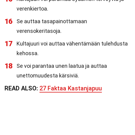
verenkiertoa.
16
Se auttaa tasapainottamaan
verensokeritasoja.
17
Kultajuuri voi auttaa vähentämään tulehdusta
kehossa.
18
Se voi parantaa unen laatua ja auttaa
unettomuudesta kärsiviä.
READ ALSO:
27 Faktaa Kastanjapuu