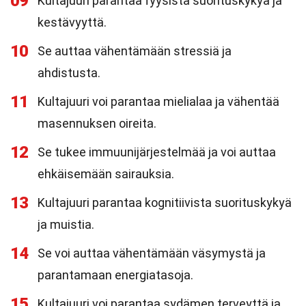
09
Kultajuuri parantaa fyysistä suorituskykyä ja
kestävyyttä.
10
Se auttaa vähentämään stressiä ja
ahdistusta.
11
Kultajuuri voi parantaa mielialaa ja vähentää
masennuksen oireita.
12
Se tukee immuunijärjestelmää ja voi auttaa
ehkäisemään sairauksia.
13
Kultajuuri parantaa kognitiivista suorituskykyä
ja muistia.
14
Se voi auttaa vähentämään väsymystä ja
parantamaan energiatasoja.
15
Kultajuuri voi parantaa sydämen terveyttä ja