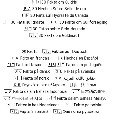
🇩🇰 30 Fakta om Guldris
🇪🇸 30 Hechos Sobre Sello de oro
🇫🇷 30 Faits sur Hydraste du Canada
🇮🇹 30 Fatti su Idraste
🇳🇴 30 Fakta om Gullforsegling
🇵🇹 30 Fatos sobre Selo-dourado
🇸🇪 30 Fakta om Guldrisrot
🌍 Facts
🇩🇪 Fakten auf Deutsch
🇫🇷 Faits en français
🇪🇸 Hechos en Español
🇮🇹 Fatti in Italiano
🇧🇷 🇵🇹 Fatos em português
🇩🇰 Fakta på dansk
🇸🇪 Fakta på svenska
🇳🇴 Fakta på norsk
🇸🇦 حقائق باللغة العربية
🇬🇷 Γεγονότα στα ελληνικά
🇮🇳 हिंदी में तथ्य
🇮🇩 Fakta dalam Bahasa Indonesia
🇯🇵 日本語の事実
🇰🇷 한국어로 된 사실
🇲🇾 Fakta dalam Bahasa Melayu
🇳🇱 Feiten in het Nederlands
🇵🇱 Fakty po polsku
🇷🇴 Fapte în română
🇷🇺 Факты на русском