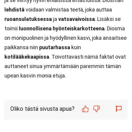
ja se viihtyy hyvin erilaisissa ilmastoissa. Diosman
lehdistä
voidaan valmistaa teetä, joka auttaa
ruoansulatuksessa
ja
vatsavaivoissa
. Lisäksi se
toimii
luonnollisena hyönteiskarkotteena
. Diosma
on monipuolinen ja hyödyllinen kasvi, joka ansaitsee
paikkansa niin
puutarhassa
kuin
kotilääkekaapissa
. Toivottavasti nämä faktat ovat
auttaneet sinua ymmärtämään paremmin tämän
upean kasvin monia etuja.
Oliko tästä sivusta apua?