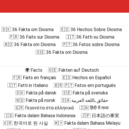
🇩🇰 36 Fakta om Diosma
🇪🇸 36 Hechos Sobre Diosma
🇫🇷 36 Faits sur Diosma
🇮🇹 36 Fatti su Diosma
🇳🇴 36 Fakta om Diosma
🇵🇹 36 Fatos sobre Diosma
🇸🇪 36 Fakta om Diosma
🌍 Facts
🇩🇪 Fakten auf Deutsch
🇫🇷 Faits en français
🇪🇸 Hechos en Español
🇮🇹 Fatti in Italiano
🇧🇷 🇵🇹 Fatos em português
🇩🇰 Fakta på dansk
🇸🇪 Fakta på svenska
🇳🇴 Fakta på norsk
🇸🇦 حقائق باللغة العربية
🇬🇷 Γεγονότα στα ελληνικά
🇮🇳 हिंदी में तथ्य
🇮🇩 Fakta dalam Bahasa Indonesia
🇯🇵 日本語の事実
🇰🇷 한국어로 된 사실
🇲🇾 Fakta dalam Bahasa Melayu