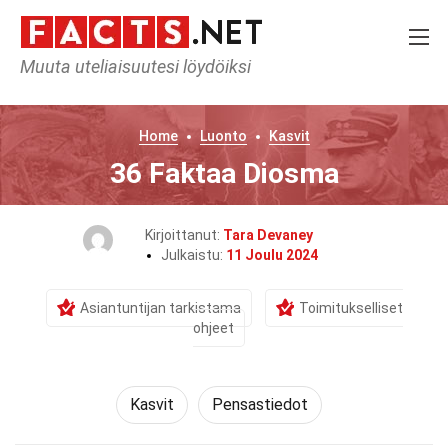
Muuta uteliaisuutesi löydöiksi
Home
Luonto
Kasvit
36 Faktaa Diosma
Kirjoittanut:
Tara Devaney
Julkaistu:
11 Joulu 2024
Asiantuntijan tarkistama
Toimitukselliset
ohjeet
Kasvit
Pensastiedot