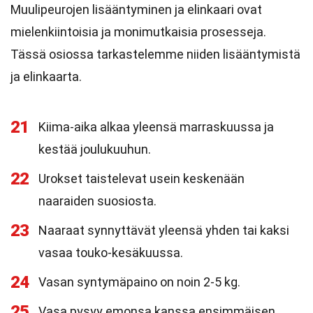
Muulipeurojen lisääntyminen ja elinkaari ovat
mielenkiintoisia ja monimutkaisia prosesseja.
Tässä osiossa tarkastelemme niiden lisääntymistä
ja elinkaarta.
21
Kiima-aika alkaa yleensä marraskuussa ja
kestää joulukuuhun.
22
Urokset taistelevat usein keskenään
naaraiden suosiosta.
23
Naaraat synnyttävät yleensä yhden tai kaksi
vasaa touko-kesäkuussa.
24
Vasan syntymäpaino on noin 2-5 kg.
25
Vasa pysyy emonsa kanssa ensimmäisen