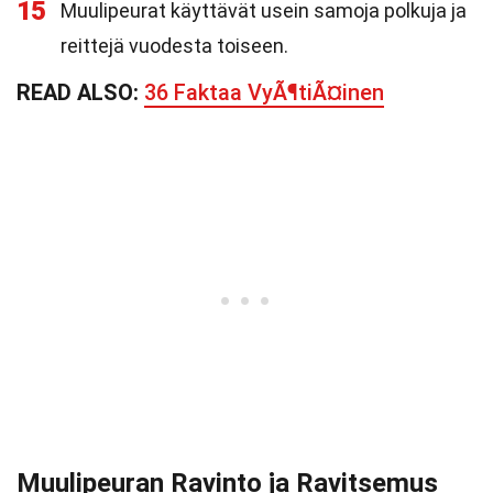
15
Muulipeurat käyttävät usein samoja polkuja ja
reittejä vuodesta toiseen.
READ ALSO:
36 Faktaa VyÃ¶tiÃ¤inen
Muulipeuran Ravinto ja Ravitsemus