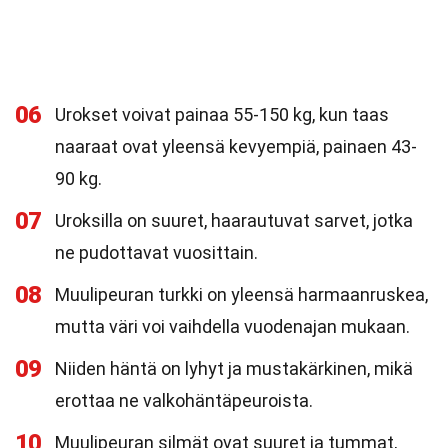
06
Urokset voivat painaa 55-150 kg, kun taas
naaraat ovat yleensä kevyempiä, painaen 43-
90 kg.
07
Uroksilla on suuret, haarautuvat sarvet, jotka
ne pudottavat vuosittain.
08
Muulipeuran turkki on yleensä harmaanruskea,
mutta väri voi vaihdella vuodenajan mukaan.
09
Niiden häntä on lyhyt ja mustakärkinen, mikä
erottaa ne valkohäntäpeuroista.
10
Muulipeuran silmät ovat suuret ja tummat,