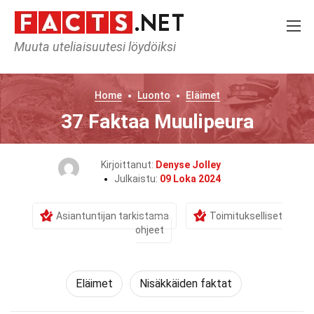
Muuta uteliaisuutesi löydöiksi
Home
Luonto
Eläimet
37 Faktaa Muulipeura
Kirjoittanut:
Denyse Jolley
Julkaistu:
09 Loka 2024
Asiantuntijan tarkistama
Toimitukselliset
ohjeet
Eläimet
Nisäkkäiden faktat