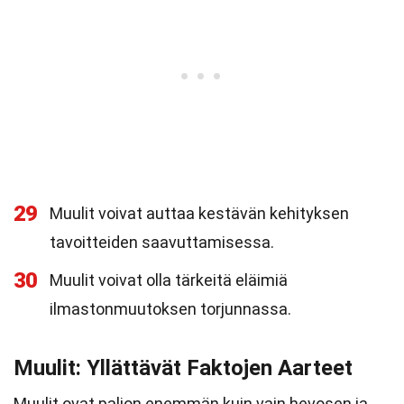
29
Muulit voivat auttaa kestävän kehityksen
tavoitteiden saavuttamisessa.
30
Muulit voivat olla tärkeitä eläimiä
ilmastonmuutoksen torjunnassa.
Muulit: Yllättävät Faktojen Aarteet
Muulit ovat paljon enemmän kuin vain hevosen ja