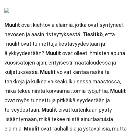
Muulit
ovat kiehtovia eläimiä, jotka ovat syntyneet
hevosen ja aasin risteytyksestä.
Tiesitkö
, että
muulit ovat tunnettuja kestävyydestään ja
älykkyydestään?
Muulit
ovat olleet ihmisten apuna
vuosisatojen ajan, erityisesti maataloudessa ja
kuljetuksessa.
Muulit
voivat kantaa raskaita
taakkoja ja kulkea vaikeakulkuisessa maastossa,
mikä tekee niistä korvaamattomia työjuhtia.
Muulit
ovat myös tunnettuja pitkäikäisyydestään ja
terveydestään.
Muulit
eivät kuitenkaan pysty
lisääntymään, mikä tekee niistä ainutlaatuisia
eläimiä.
Muulit
ovat rauhallisia ja ystävällisiä, mutta