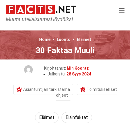
Muuta uteliaisuutesi löydöiksi
Home
Luonto
Eläimet
30 Faktaa Muuli
Kirjoittanut:
Min Koontz
Julkaistu:
28 Syys 2024
Asiantuntijan tarkistama
Toimitukselliset
ohjeet
Eläimet
Eläinfaktat