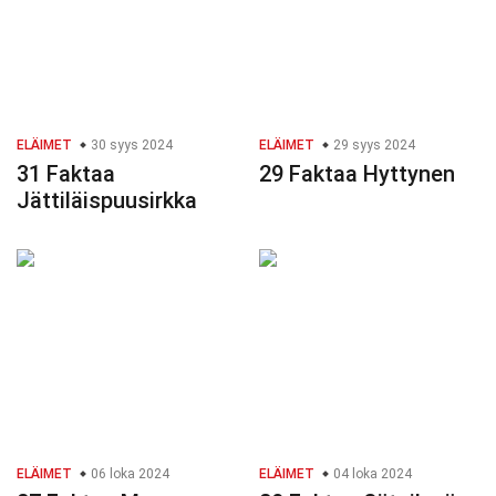
ELÄIMET
30 syys 2024
ELÄIMET
29 syys 2024
31 Faktaa
29 Faktaa Hyttynen
Jättiläispuusirkka
ELÄIMET
06 loka 2024
ELÄIMET
04 loka 2024