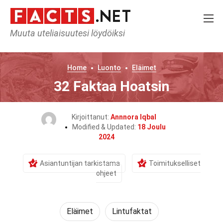
Muuta uteliaisuutesi löydöiksi
Home
Luonto
Eläimet
32 Faktaa Hoatsin
Kirjoittanut:
Annnora Iqbal
Modified & Updated:
18 Joulu
2024
Asiantuntijan tarkistama
Toimitukselliset
ohjeet
Eläimet
Lintufaktat