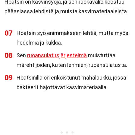
Hoatsin on kasvinsyöjä, ja sen ruokavalio koostuu
pääasiassa lehdistä ja muista kasvimateriaaleista.
07
Hoatsin syö enimmäkseen lehtiä, mutta myös
hedelmiä ja kukkia.
08
Sen
ruoansulatusjärjestelmä
muistuttaa
märehtijöiden, kuten lehmien, ruoansulatusta.
09
Hoatsinilla on erikoistunut mahalaukku, jossa
bakteerit hajottavat kasvimateriaalia.