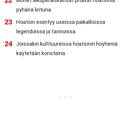
22
Monet alkuperäiskansat pitävät hoatsinia
pyhänä lintuna.
23
Hoatsin esiintyy useissa paikallisissa
legendoissa ja tarinoissa.
24
Joissakin kulttuureissa hoatsinin höyheniä
käytetään koristeina.