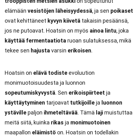
trooppisten metsien asukki
on sopeutunut
elämään
vesistöjen läheisyydessä
, ja sen
poikaset
ovat kehittäneet
kyvyn kiivetä
takaisin pesäänsä,
jos ne putoavat. Hoatsin on myös
ainoa lintu
, joka
käyttää fermentaatiota
ruoan sulatuksessa, mikä
tekee sen
hajusta
varsin
erikoisen
.
Hoatsin on
elävä todiste
evoluution
monimuotoisuudesta ja luonnon
sopeutumiskyvystä
. Sen
erikoispiirteet
ja
käyttäytyminen
tarjoavat
tutkijoille
ja
luonnon
ystäville
paljon
ihmeteltävää
. Tämä
laji
muistuttaa
meitä siitä, kuinka
rikas
ja
monimuotoinen
maapallon
eläimistö
on. Hoatsin on todellakin