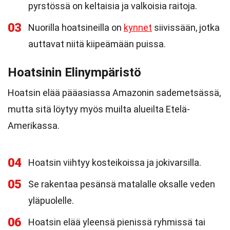
pyrstössä on keltaisia ja valkoisia raitoja.
03
Nuorilla hoatsineilla on
kynnet
siivissään, jotka
auttavat niitä kiipeämään puissa.
Hoatsinin Elinympäristö
Hoatsin elää pääasiassa Amazonin sademetsässä,
mutta sitä löytyy myös muilta alueilta Etelä-
Amerikassa.
04
Hoatsin viihtyy kosteikoissa ja jokivarsilla.
05
Se rakentaa pesänsä matalalle oksalle veden
yläpuolelle.
06
Hoatsin elää yleensä pienissä ryhmissä tai