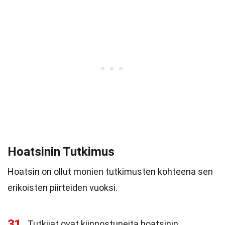
Hoatsinin Tutkimus
Hoatsin on ollut monien tutkimusten kohteena sen
erikoisten piirteiden vuoksi.
31
Tutkijat ovat kiinnostuneita hoatsinin