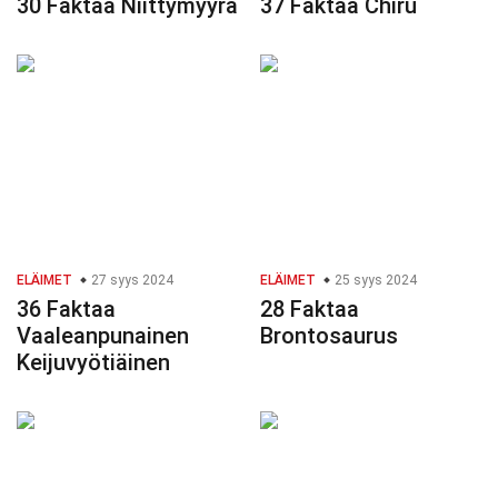
30 Faktaa Niittymyyrä
37 Faktaa Chiru
ELÄIMET
27 syys 2024
ELÄIMET
25 syys 2024
36 Faktaa
28 Faktaa
Vaaleanpunainen
Brontosaurus
Keijuvyötiäinen