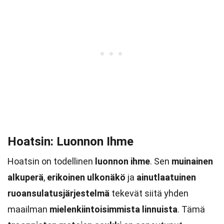
Hoatsin: Luonnon Ihme
Hoatsin on todellinen
luonnon ihme
. Sen
muinainen
alkuperä
,
erikoinen ulkonäkö
ja
ainutlaatuinen
ruoansulatusjärjestelmä
tekevät siitä yhden
maailman
mielenkiintoisimmista linnuista
. Tämä