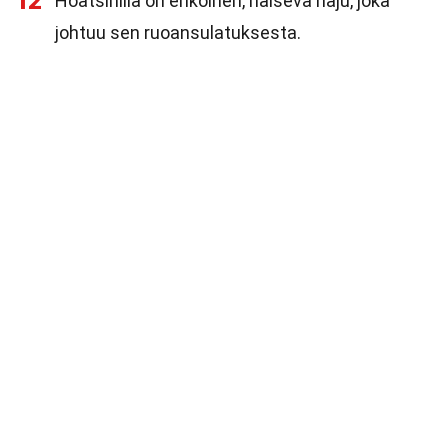
12
Hoatsinilla on erikoinen, haiseva haju, joka
johtuu sen ruoansulatuksesta.