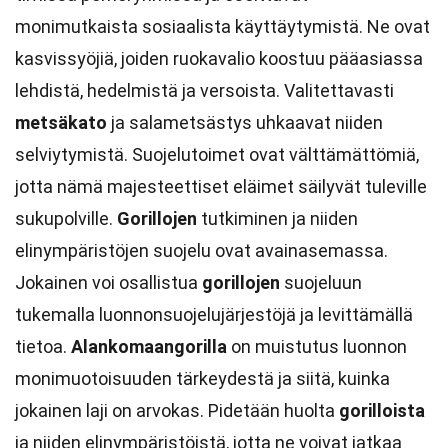
monimutkaista sosiaalista käyttäytymistä. Ne ovat
kasvissyöjiä, joiden ruokavalio koostuu pääasiassa
lehdistä, hedelmistä ja versoista. Valitettavasti
metsäkato
ja salametsästys uhkaavat niiden
selviytymistä. Suojelutoimet ovat välttämättömiä,
jotta nämä majesteettiset eläimet säilyvät tuleville
sukupolville.
Gorillojen
tutkiminen ja niiden
elinympäristöjen suojelu ovat avainasemassa.
Jokainen voi osallistua
gorillojen
suojeluun
tukemalla luonnonsuojelujärjestöjä ja levittämällä
tietoa.
Alankomaangorilla
on muistutus luonnon
monimuotoisuuden tärkeydestä ja siitä, kuinka
jokainen laji on arvokas. Pidetään huolta
gorilloista
ja niiden elinympäristöistä, jotta ne voivat jatkaa