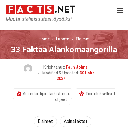
Muuta uteliaisuutesi löydöiksi
Home
Luonto
Eläimet
33 Faktaa Alankomaangorilla
Kirjoittanut:
Faun Johns
Modified & Updated:
30 Loka
2024
Asiantuntijan tarkistama
Toimitukselliset
ohjeet
Eläimet
Apinafaktat