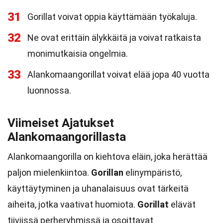
31
Gorillat voivat oppia käyttämään työkaluja.
32
Ne ovat erittäin älykkäitä ja voivat ratkaista
monimutkaisia ongelmia.
33
Alankomaangorillat voivat elää jopa 40 vuotta
luonnossa.
Viimeiset Ajatukset
Alankomaangorillasta
Alankomaangorilla on kiehtova eläin, joka herättää
paljon mielenkiintoa.
Gorillan
elinympäristö,
käyttäytyminen ja uhanalaisuus ovat tärkeitä
aiheita, jotka vaativat huomiota.
Gorillat
elävät
tiiviissä perheryhmissä ja osoittavat