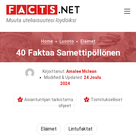
Muuta uteliaisuutesi löydöiksi
Home
Luonto
Eläimet
40 Faktaa Samettipöllönen
Kirjoittanut:
Amalee Mclean
Modified & Updated:
24 Joulu
2024
Asiantuntijan tarkistama
Toimitukselliset
ohjeet
Eläimet
Lintufaktat