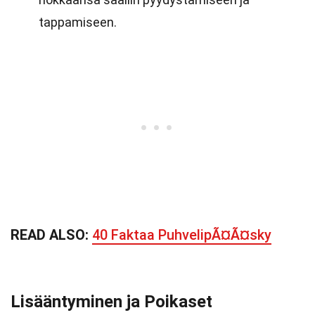
tappamiseen.
READ ALSO:
40 Faktaa PuhvelipÃ¤Ã¤sky
Lisääntyminen ja Poikaset