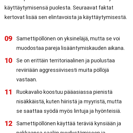
käyttäytymisensä puolesta. Seuraavat faktat
kertovat lisää sen elintavoista ja käyttäytymisestä.
09
Samettipöllönen on yksineläjä, mutta se voi
muodostaa pareja lisääntymiskauden aikana.
10
Se on erittäin territoriaalinen ja puolustaa
reviiriään aggressiivisesti muita pöllöjä
vastaan.
11
Ruokavalio koostuu pääasiassa pienistä
nisäkkäistä, kuten hiiristä ja myyristä, mutta
se saattaa syödä myös lintuja ja hyönteisiä.
12
Samettipöllönen käyttää teräviä kynsiään ja
nokkaansa saaliin pyydystämiseen ja