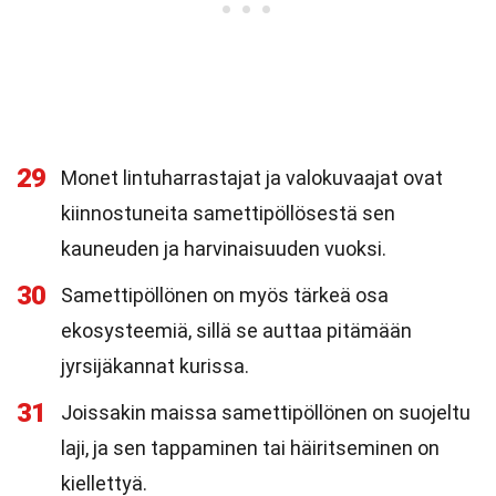
29
Monet lintuharrastajat ja valokuvaajat ovat
kiinnostuneita samettipöllösestä sen
kauneuden ja harvinaisuuden vuoksi.
30
Samettipöllönen on myös tärkeä osa
ekosysteemiä, sillä se auttaa pitämään
jyrsijäkannat kurissa.
31
Joissakin maissa samettipöllönen on suojeltu
laji, ja sen tappaminen tai häiritseminen on
kiellettyä.