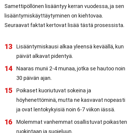
Samettipöllönen lisääntyy kerran vuodessa, ja sen
lisääntymiskäyttäytyminen on kiehtovaa.
Seuraavat faktat kertovat lisää tästä prosessista.
13
Lisääntymiskausi alkaa yleensä keväällä, kun
päivät alkavat pidentyä.
14
Naaras munii 2-4 munaa, jotka se hautoo noin
30 päivän ajan.
15
Poikaset kuoriutuvat sokeina ja
höyhenettöminä, mutta ne kasvavat nopeasti
ja ovat lentokykyisiä noin 6-7 viikon iässä.
16
Molemmat vanhemmat osallistuvat poikasten
ruokintaan ja suojeluun.