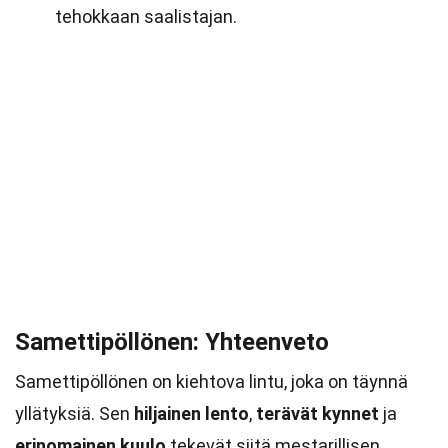
tehokkaan saalistajan.
Samettipöllönen: Yhteenveto
Samettipöllönen on kiehtova lintu, joka on täynnä
yllätyksiä. Sen
hiljainen lento
,
terävät kynnet
ja
erinomainen kuulo
tekevät siitä mestarillisen