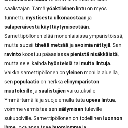
saalistajan. Tämä
yöaktiivinen
lintu on myös
tunnettu
mystisestä ulkonäöstään
ja
salaperäisestä käyttäytymisestään
.
Samettipöllönen elää monenlaisissa ympäristöissä,
mutta suosii
tiheää metsää
ja
avoimia niittyjä
. Sen
ravinto
koostuu pääasiassa
pienistä nisäkkäistä
,
mutta se ei kaihda
hyönteisiä
tai
muita lintuja
.
Vaikka samettipöllönen on
yleinen
monilla alueilla,
sen
populaatio
on herkkä
elinympäristön
muutoksille
ja
saalistajien
vaikutuksille.
Ymmärtämällä ja suojelemalla tätä
upeaa lintua
,
voimme varmistaa sen
säilymisen
tuleville
sukupolville. Samettipöllönen on todellinen
luonnon
ihme
, joka ansaitsee
huomiomme
ja