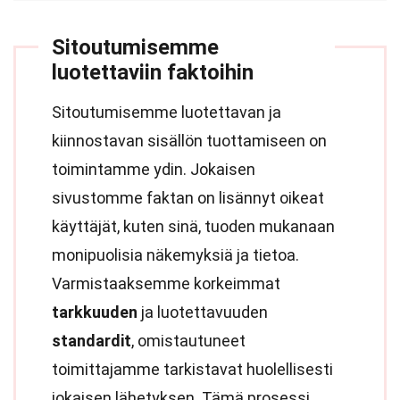
Sitoutumisemme
luotettaviin faktoihin
Sitoutumisemme luotettavan ja
kiinnostavan sisällön tuottamiseen on
toimintamme ydin. Jokaisen
sivustomme faktan on lisännyt oikeat
käyttäjät, kuten sinä, tuoden mukanaan
monipuolisia näkemyksiä ja tietoa.
Varmistaaksemme korkeimmat
tarkkuuden
ja luotettavuuden
standardit
, omistautuneet
toimittajamme tarkistavat huolellisesti
jokaisen lähetyksen. Tämä prosessi