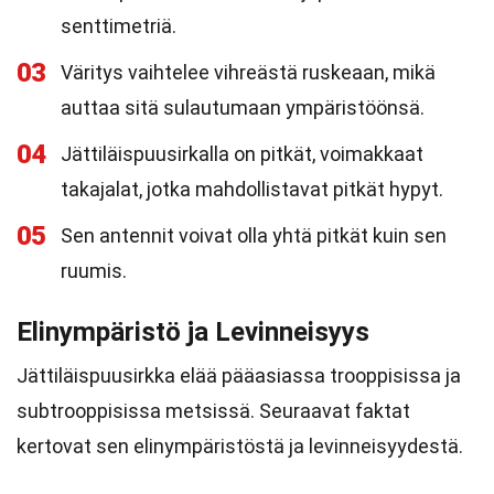
senttimetriä.
03
Väritys vaihtelee vihreästä ruskeaan, mikä
auttaa sitä sulautumaan ympäristöönsä.
04
Jättiläispuusirkalla on pitkät, voimakkaat
takajalat, jotka mahdollistavat pitkät hypyt.
05
Sen antennit voivat olla yhtä pitkät kuin sen
ruumis.
Elinympäristö ja Levinneisyys
Jättiläispuusirkka elää pääasiassa trooppisissa ja
subtrooppisissa metsissä. Seuraavat faktat
kertovat sen elinympäristöstä ja levinneisyydestä.