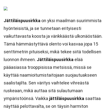
Jättiläispuusirkka
on yksi maailman suurimmista
hyönteisistä, ja se tunnetaan erityisesti
vaikuttavasta koosta ja värikkäästä ulkonäöstään.
Tämä hämmästyttävä olento voi kasvaa jopa 15
senttimetrin pituiseksi, mikä tekee siitä todellisen
luonnon ihmeen.
Jättiläispuusirkka
elää
pääasiassa trooppisissa metsissä, missä se
käyttää naamioitumistaitojaan suojautuakseen
saalistajilta. Sen väritys vaihtelee vihreästä
ruskeaan, mikä auttaa sitä sulautumaan
ympäristöönsä. Vaikka
jättiläispuusirkka
saattaa
näyttää pelottavalta, se on täysin harmiton