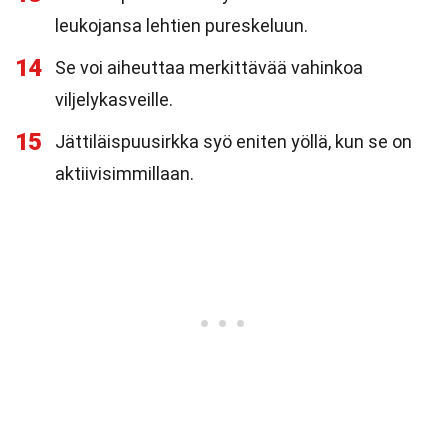
leukojansa lehtien pureskeluun.
14
Se voi aiheuttaa merkittävää vahinkoa
viljelykasveille.
15
Jättiläispuusirkka syö eniten yöllä, kun se on
aktiivisimmillaan.