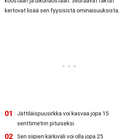
koostaan ja ulkonäöstään. Seuraavat faktat
kertovat lisää sen fyysisistä ominaisuuksista.
01
Jättiläispuusirkka voi kasvaa jopa 15
senttimetrin pituiseksi.
02
Sen siipien kärkiväli voi olla jopa 25