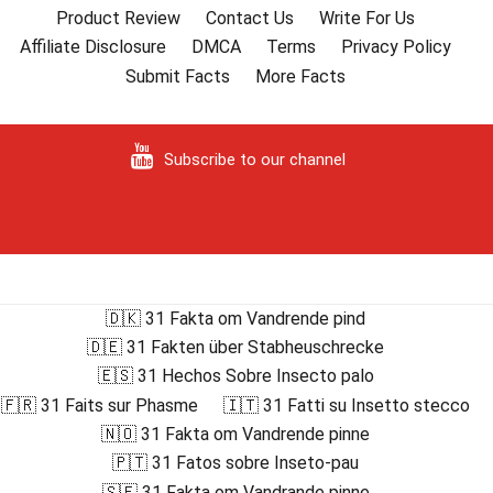
Product Review
Contact Us
Write For Us
Affiliate Disclosure
DMCA
Terms
Privacy Policy
Submit Facts
More Facts
Subscribe to our channel
🇩🇰 31 Fakta om Vandrende pind
🇩🇪 31 Fakten über Stabheuschrecke
🇪🇸 31 Hechos Sobre Insecto palo
🇫🇷 31 Faits sur Phasme
🇮🇹 31 Fatti su Insetto stecco
🇳🇴 31 Fakta om Vandrende pinne
🇵🇹 31 Fatos sobre Inseto-pau
🇸🇪 31 Fakta om Vandrande pinne