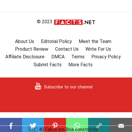
© 2023
About Us
Editorial Policy
Meet the Team
Product Review
Contact Us
Write For Us
Affiliate Disclosure
DMCA
Terms
Privacy Policy
Submit Facts
More Facts
Subscribe to our channel
🇩🇰 40 Fakta om Boa constrictor