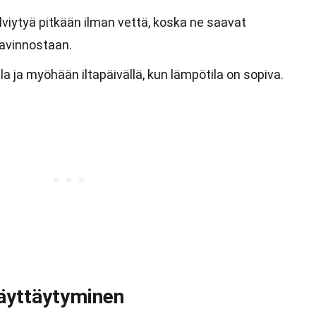
lviytyä pitkään ilman vettä, koska ne saavat
avinnostaan.
a ja myöhään iltapäivällä, kun lämpötila on sopiva.
äyttäytyminen