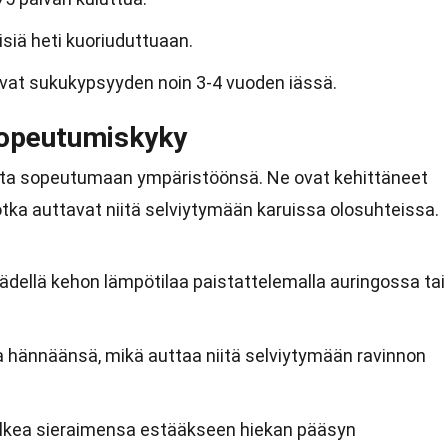
isiä heti kuoriuduttuaan.
vat sukukypsyyden noin 3-4 vuoden iässä.
sopeutumiskyky
ita sopeutumaan ympäristöönsä. Ne ovat kehittäneet
jotka auttavat niitä selviytymään karuissa olosuhteissa.
ädellä kehon lämpötilaa paistattelemalla auringossa tai
a hännäänsä, mikä auttaa niitä selviytymään ravinnon
ulkea sieraimensa estääkseen hiekan pääsyn