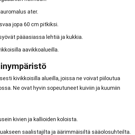
 Sauromalus ater.
svaa jopa 60 cm pitkiksi.
syövät pääasiassa lehtiä ja kukkia.
kkoisilla aavikkoalueilla.
linympäristö
esti kivikkoisilla alueilla, joissa ne voivat piiloutua
ngossa. Ne ovat hyvin sopeutuneet kuiviin ja kuumiin
ein kivien ja kallioiden koloista.
uakseen saalistajilta ja äärimmäisiltä sääolosuhteilta.