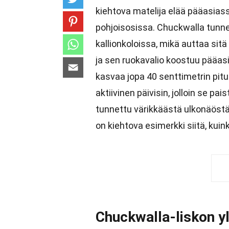
kiehtova matelija elää pääasias
pohjoisosissa. Chuckwalla tunne
kallionkoloissa, mikä auttaa sit
ja sen ruokavalio koostuu pääas
kasvaa jopa 40 senttimetrin pitu
aktiivinen päivisin, jolloin se p
tunnettu värikkäästä ulkonäöstään
on kiehtova esimerkki siitä, kuin
Chuckwalla-liskon y