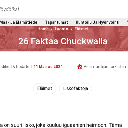
löydöiksi
Maa- Ja Elämätiede
Tapahtumat
Kuntoilu Ja Hyvinvointi
Home
Luonto
Eläimet
26 Faktaa Chuckwalla
dified & Updated:
11 Marras 2024
Asiantuntijan tarkistam
Eläimet
Liskofaktoja
 on suuri lisko, joka kuuluu iguaanien heimoon. Tämä