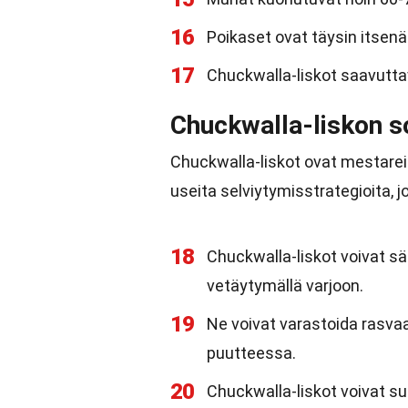
16
Poikaset ovat täysin itsenä
17
Chuckwalla-liskot saavutta
Chuckwalla-liskon 
Chuckwalla-liskot ovat mestare
useita selviytymisstrategioita, 
18
Chuckwalla-liskot voivat sä
vetäytymällä varjoon.
19
Ne voivat varastoida rasva
puutteessa.
20
Chuckwalla-liskot voivat s