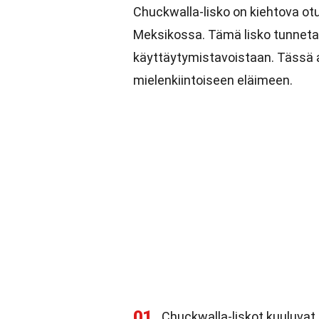
Chuckwalla-lisko on kiehtova ot
Meksikossa. Tämä lisko tunnetaan
käyttäytymistavoistaan. Tässä 
mielenkiintoiseen eläimeen.
01
Chuckwalla-liskot kuuluvat