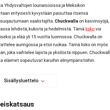
sa Yhdysvaltojen lounaisosissa ja Meksikon
taan erityisesti kyvystään paisuttaa itsensä
ä suojautumaan saalistajilta.
Chuckwalla
on kasvinsyöjä,
iassa lehdistä, kukista ja hedelmistä. Tämä
lisko
voi
iseksi ja elää yli 15 vuotta luonnossa. Chuckwalla on
aistattelee auringossa ja etsii ruokaa. Tämä lisko on myös
, joka vaihtelee lajista ja yksilöstä riippuen. Chuckwal
ka eläimet sopeutuvat karuihin elinympäristöihin.
Sisällysluettelo
leiskatsaus