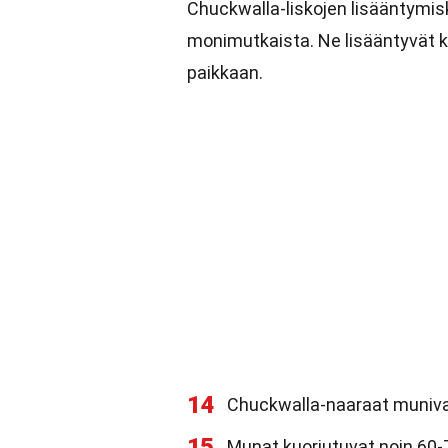
Chuckwalla-liskojen lisääntymis
monimutkaista. Ne lisääntyvät 
paikkaan.
14
Chuckwalla-naaraat muniva
15
Munat kuoriutuvat noin 60-7