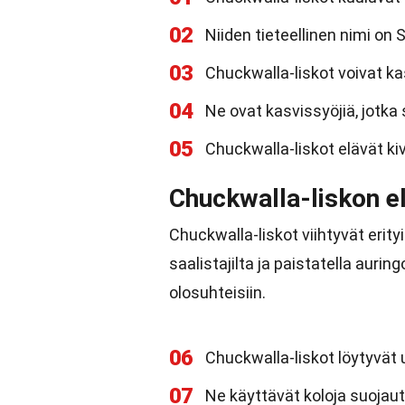
02
Niiden tieteellinen nimi on
03
Chuckwalla-liskot voivat ka
04
Ne ovat kasvissyöjiä, jotka 
05
Chuckwalla-liskot elävät kivi
Chuckwalla-liskon e
Chuckwalla-liskot viihtyvät erityis
saalistajilta ja paistatella auri
olosuhteisiin.
06
Chuckwalla-liskot löytyvät us
07
Ne käyttävät koloja suojaut