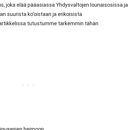
us, joka elää pääasiassa Yhdysvaltojen lounaisosissa ja
 suurista ko'oistaan ja erikoisista
artikkelissa tutustumme tarkemmin tähän
 iguaanien heimoon.