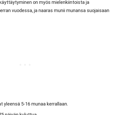
käyttäytyminen on myös mielenkiintoista ja
kerran vuodessa, ja naaras munii munansa suojaisaan
t yleensä 5-16 munaa kerrallaan.
5 päivän kuluttua.