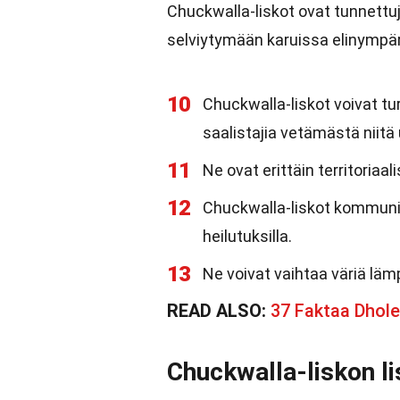
Chuckwalla-liskot ovat tunnettuj
selviytymään karuissa elinympär
10
Chuckwalla-liskot voivat t
saalistajia vetämästä niitä 
11
Ne ovat erittäin territoriaal
12
Chuckwalla-liskot kommunik
heilutuksilla.
13
Ne voivat vaihtaa väriä läm
READ ALSO:
37 Faktaa Dhole
Chuckwalla-liskon l