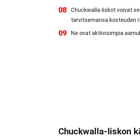
08
Chuckwalla-liskot voivat se
tarvitsemansa kosteuden r
09
Ne ovat aktiivisimpia aamull
Chuckwalla-liskon k