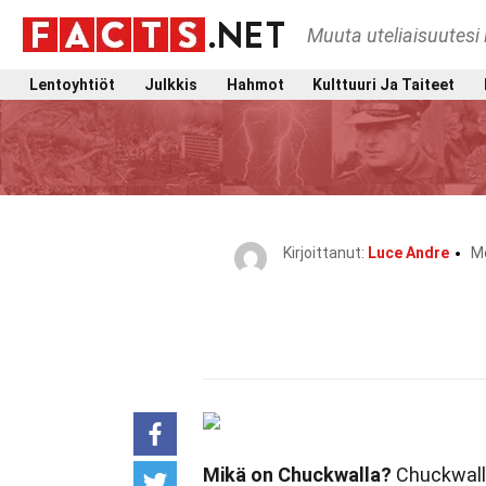
Muuta uteliaisuutesi 
Lentoyhtiöt
Julkkis
Hahmot
Kulttuuri Ja Taiteet
Kirjoittanut:
Luce Andre
Mo
Mikä on Chuckwalla?
Chuckwalla