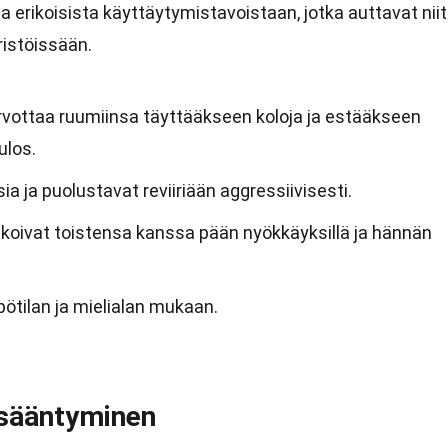
a erikoisista käyttäytymistavoistaan, jotka auttavat nii
istöissään.
urvottaa ruumiinsa täyttääkseen koloja ja estääkseen
ulos.
isia ja puolustavat reviiriään aggressiivisesti.
oivat toistensa kanssa pään nyökkäyksillä ja hännän
pötilan ja mielialan mukaan.
isääntyminen