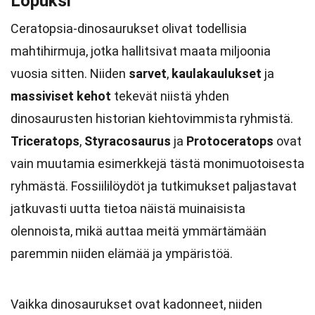
Lopuksi
Ceratopsia-dinosaurukset olivat todellisia
mahtihirmuja, jotka hallitsivat maata miljoonia
vuosia sitten. Niiden
sarvet
,
kaulakaulukset
ja
massiviset kehot
tekevät niistä yhden
dinosaurusten historian kiehtovimmista ryhmistä.
Triceratops
,
Styracosaurus
ja
Protoceratops
ovat
vain muutamia esimerkkejä tästä monimuotoisesta
ryhmästä. Fossiililöydöt ja tutkimukset paljastavat
jatkuvasti uutta tietoa näistä muinaisista
olennoista, mikä auttaa meitä ymmärtämään
paremmin niiden elämää ja ympäristöä.
Vaikka dinosaurukset ovat kadonneet, niiden