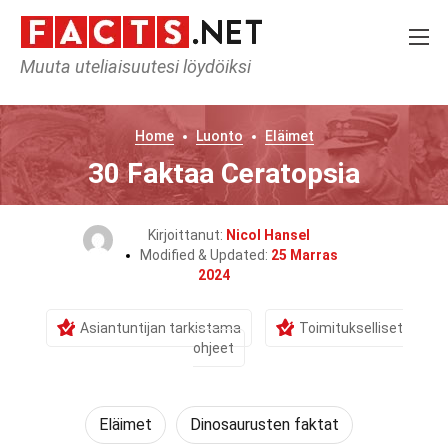
Muuta uteliaisuutesi löydöiksi
Home
Luonto
Eläimet
30 Faktaa Ceratopsia
Kirjoittanut:
Nicol Hansel
Modified & Updated:
25 Marras
2024
Asiantuntijan tarkistama
Toimitukselliset
ohjeet
Eläimet
Dinosaurusten faktat