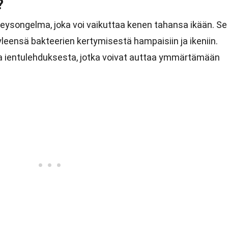
?
veysongelma, joka voi vaikuttaa kenen tahansa ikään. Se
 yleensä bakteerien kertymisestä hampaisiin ja ikeniin.
ja ientulehduksesta, jotka voivat auttaa ymmärtämään