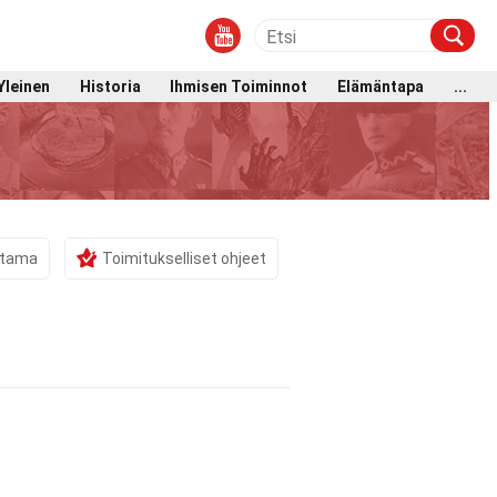
Yleinen
Historia
Ihmisen Toiminnot
Elämäntapa
...
istama
Toimitukselliset ohjeet