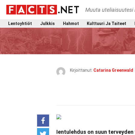
Muuta uteliaisuutesi 
Lentoyhtiöt
Julkkis
Hahmot
Kulttuuri Ja Taiteet
Kirjoittanut:
Catarina Greenwald
Ientulehdus on suun terveyden 