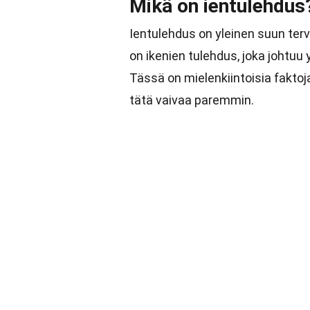
Mikä on ientulehdus
Ientulehdus on yleinen suun ter
on ikenien tulehdus, joka johtuu
Tässä on mielenkiintoisia fakto
tätä vaivaa paremmin.