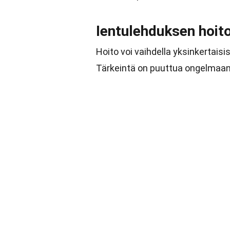
Ientulehduksen hoit
Hoito voi vaihdella yksinkertai
Tärkeintä on puuttua ongelmaan