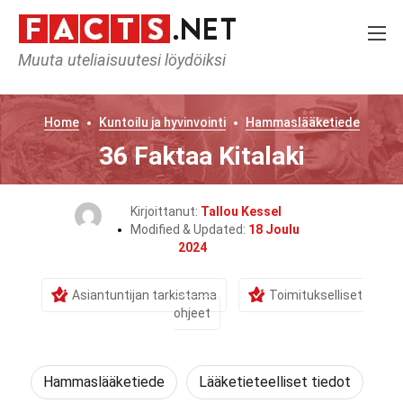
Muuta uteliaisuutesi löydöiksi
Home
Kuntoilu ja hyvinvointi
Hammaslääketiede
36 Faktaa Kitalaki
Kirjoittanut:
Tallou Kessel
Modified & Updated:
18 Joulu
2024
Asiantuntijan tarkistama
Toimitukselliset
ohjeet
Hammaslääketiede
Lääketieteelliset tiedot