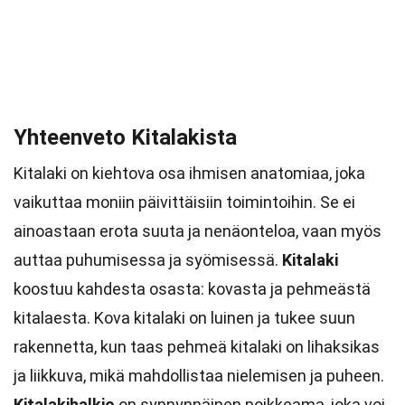
Yhteenveto Kitalakista
Kitalaki on kiehtova osa ihmisen anatomiaa, joka
vaikuttaa moniin päivittäisiin toimintoihin. Se ei
ainoastaan erota suuta ja nenäonteloa, vaan myös
auttaa puhumisessa ja syömisessä.
Kitalaki
koostuu kahdesta osasta: kovasta ja pehmeästä
kitalaesta. Kova kitalaki on luinen ja tukee suun
rakennetta, kun taas pehmeä kitalaki on lihaksikas
ja liikkuva, mikä mahdollistaa nielemisen ja puheen.
Kitalakihalkio
on synnynnäinen poikkeama, joka voi