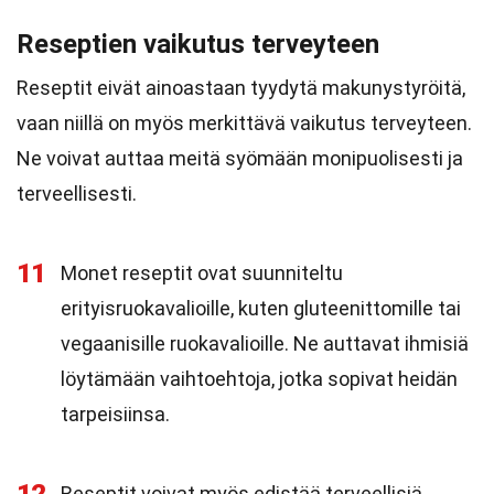
Reseptien vaikutus terveyteen
Reseptit eivät ainoastaan tyydytä makunystyröitä,
vaan niillä on myös merkittävä vaikutus terveyteen.
Ne voivat auttaa meitä syömään monipuolisesti ja
terveellisesti.
11
Monet reseptit ovat suunniteltu
erityisruokavalioille, kuten gluteenittomille tai
vegaanisille ruokavalioille. Ne auttavat ihmisiä
löytämään vaihtoehtoja, jotka sopivat heidän
tarpeisiinsa.
Reseptit voivat myös edistää terveellisiä