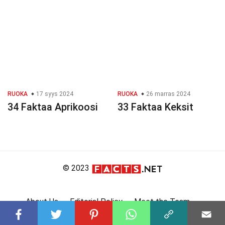
RUOKA
17 syys 2024
RUOKA
26 marras 2024
34 Faktaa Aprikoosi
33 Faktaa Keksit
© 2023
About Us
Editorial Policy
Meet the Team
Product Review
Contact Us
Write For Us