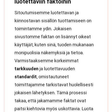
luotettaviin faktoihin
Sitoutumisemme luotettavan ja
kiinnostavan sisällön tuottamiseen on
toimintamme ydin. Jokaisen
sivustomme faktan on lisännyt oikeat
käyttäjät, kuten sinä, tuoden mukanaan
monipuolisia näkemyksiä ja tietoa.
Varmistaaksemme korkeimmat
tarkkuuden
ja luotettavuuden
standardit
, omistautuneet
toimittajamme tarkistavat huolellisesti
jokaisen lähetyksen. Tämä prosessi
takaa, että jakamamme faktat ovat
paitsi kiehtovia myös uskottavia. Luota