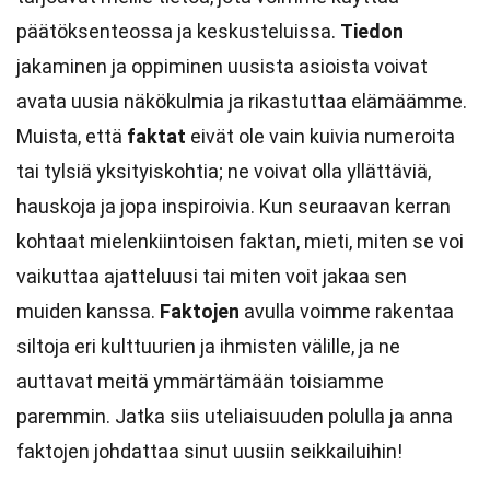
päätöksenteossa ja keskusteluissa.
Tiedon
jakaminen ja oppiminen uusista asioista voivat
avata uusia näkökulmia ja rikastuttaa elämäämme.
Muista, että
faktat
eivät ole vain kuivia numeroita
tai tylsiä yksityiskohtia; ne voivat olla yllättäviä,
hauskoja ja jopa inspiroivia. Kun seuraavan kerran
kohtaat mielenkiintoisen faktan, mieti, miten se voi
vaikuttaa ajatteluusi tai miten voit jakaa sen
muiden kanssa.
Faktojen
avulla voimme rakentaa
siltoja eri kulttuurien ja ihmisten välille, ja ne
auttavat meitä ymmärtämään toisiamme
paremmin. Jatka siis uteliaisuuden polulla ja anna
faktojen johdattaa sinut uusiin seikkailuihin!