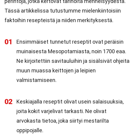
perintöjä, jotka kertovat tarinoita menneisyydestä.
Tässä artikkelissa tutustumme mielenkiintoisiin
faktoihin resepteistä ja niiden merkityksestä.
01
Ensimmäiset tunnetut reseptit ovat peräisin
muinaisesta Mesopotamiasta, noin 1700 eaa.
Ne kirjoitettiin savitauluihin ja sisälsivät ohjeita
muun muassa keittojen ja leipien
valmistamiseen.
02
Keskiajalla reseptit olivat usein salaisuuksia,
joita kokit varjelivat tarkasti. Ne olivat
arvokasta tietoa, joka siirtyi mestarilta
oppipojalle.