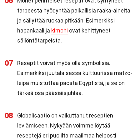
06
Monet perinteiset reseptit ovat syntyneet
tarpeesta hyödyntää paikallisia raaka-aineita
ja säilyttää ruokaa pitkään. Esimerkiksi
hapankaali ja
kimchi
ovat kehittyneet
säilöntätarpeista.
07
Reseptit voivat myös olla symbolisia.
Esimerkiksi juutalaisessa kulttuurissa matzo-
leipä muistuttaa paosta Egyptistä, ja se on
tärkeä osa pääsiäisjuhlaa.
08
Globalisaatio on vaikuttanut reseptien
leviämiseen. Nykyään voimme löytää
reseptejä eri puolilta maailmaa helposti