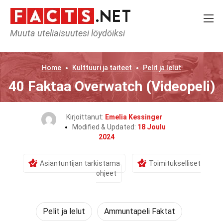
Muuta uteliaisuutesi löydöiksi
Home
Kulttuuri ja taiteet
Pelit ja lelut
40 Faktaa Overwatch (Videopeli)
Kirjoittanut:
Emelia Kessinger
Modified & Updated:
18 Joulu
2024
Asiantuntijan tarkistama
Toimitukselliset
ohjeet
Pelit ja lelut
Ammuntapeli Faktat