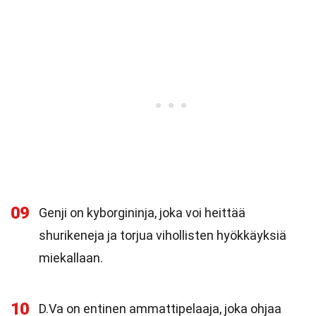
09
Genji on kyborgininja, joka voi heittää
shurikeneja ja torjua vihollisten hyökkäyksiä
miekallaan.
10
D.Va on entinen ammattipelaaja, joka ohjaa