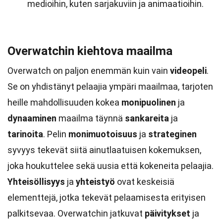
medioihin, kuten sarjakuviin ja animaatioihin.
Overwatchin kiehtova maailma
Overwatch on paljon enemmän kuin vain
videopeli
.
Se on yhdistänyt pelaajia ympäri maailmaa, tarjoten
heille mahdollisuuden kokea
monipuolinen
ja
dynaaminen
maailma täynnä
sankareita
ja
tarinoita
. Pelin
monimuotoisuus
ja
strateginen
syvyys tekevät siitä ainutlaatuisen kokemuksen,
joka houkuttelee sekä uusia että kokeneita pelaajia.
Yhteisöllisyys
ja
yhteistyö
ovat keskeisiä
elementtejä, jotka tekevät pelaamisesta erityisen
palkitsevaa. Overwatchin jatkuvat
päivitykset
ja