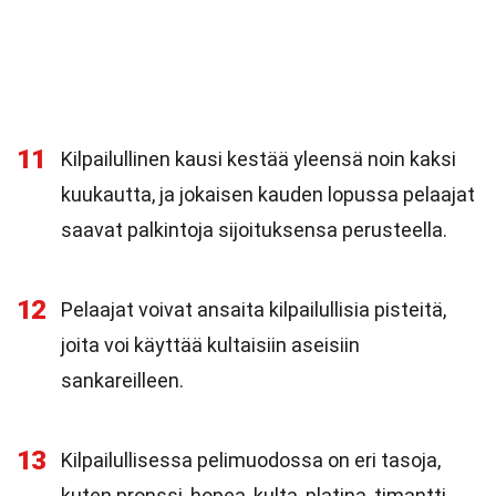
11
Kilpailullinen kausi kestää yleensä noin kaksi
kuukautta, ja jokaisen kauden lopussa pelaajat
saavat palkintoja sijoituksensa perusteella.
12
Pelaajat voivat ansaita kilpailullisia pisteitä,
joita voi käyttää kultaisiin aseisiin
sankareilleen.
13
Kilpailullisessa pelimuodossa on eri tasoja,
kuten pronssi, hopea, kulta, platina, timantti,