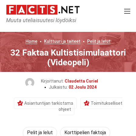
Muuta uteliaisuutesi löydöiksi
Home
Kulttuuri ja taiteet
Pelit ja lelut
32 Faktaa Kultistisimulaattori
(Videopeli)
Kirjoittanut:
Claudetta Curiel
Julkaistu:
02 Joulu 2024
Asiantuntijan tarkistama
Toimitukselliset
ohjeet
Pelit ja lelut
Korttipelien faktoja