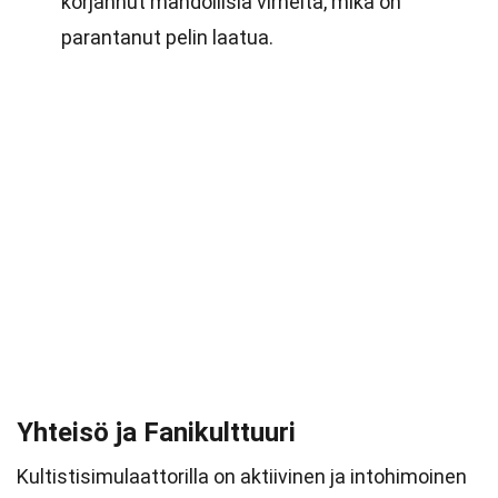
korjannut mahdollisia virheitä, mikä on
parantanut pelin laatua.
Yhteisö ja Fanikulttuuri
Kultistisimulaattorilla on aktiivinen ja intohimoinen