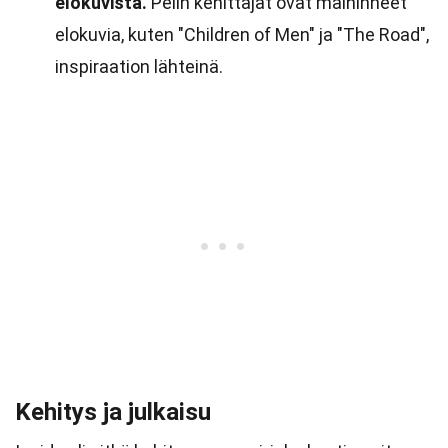
elokuvista.
Pelin kehittäjät ovat maininneet
elokuvia, kuten "Children of Men" ja "The Road",
inspiraation lähteinä.
Kehitys ja julkaisu