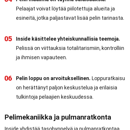
Pelaajat voivat löytää piilotettuja alueita ja
esineitä, jotka paljastavat lisää pelin tarinasta.
05
Inside käsittelee yhteiskunnallisia teemoja.
Pelissä on viittauksia totalitarismiin, kontrolliin
ja ihmisen vapauteen.
06
Pelin loppu on arvoituksellinen.
Loppuratkaisu
on herättänyt paljon keskustelua ja erilaisia
tulkintoja pelaajien keskuudessa.
Pelimekaniikka ja pulmanratkonta
Inside yhdistää tasohyppelyä ja pulmanratkontaa