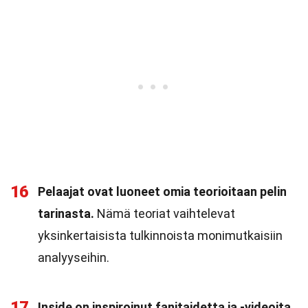
16
Pelaajat ovat luoneet omia teorioitaan pelin
tarinasta.
Nämä teoriat vaihtelevat
yksinkertaisista tulkinnoista monimutkaisiin
analyyseihin.
17
Inside on inspiroinut fanitaidetta ja -videoita.