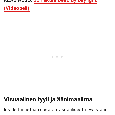
READ ALSO:
25 Faktaa Dead By Daylight
(Videopeli)
Visuaalinen tyyli ja äänimaailma
Inside tunnetaan upeasta visuaalisesta tyylistään