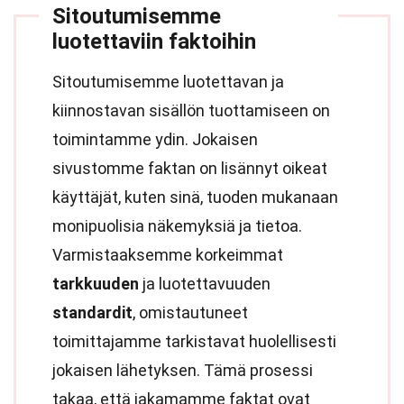
Sitoutumisemme
luotettaviin faktoihin
Sitoutumisemme luotettavan ja
kiinnostavan sisällön tuottamiseen on
toimintamme ydin. Jokaisen
sivustomme faktan on lisännyt oikeat
käyttäjät, kuten sinä, tuoden mukanaan
monipuolisia näkemyksiä ja tietoa.
Varmistaaksemme korkeimmat
tarkkuuden
ja luotettavuuden
standardit
, omistautuneet
toimittajamme tarkistavat huolellisesti
jokaisen lähetyksen. Tämä prosessi
takaa, että jakamamme faktat ovat