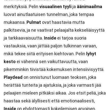
merkityksiä. Pelin
visuaalinen tyyli
ja
äänimaailma
luovat ainutlaatuisen tunnelman, joka tempaa
mukaansa.
Pulmat
ovat haastavia mutta
palkitsevia, ja ne vaativat pelaajalta kekseliäisyyttä
ja tarkkaavaisuutta.
Inside
ei tarjoa suoria
vastauksia, vaan jättää paljon tulkinnan varaan,
mikä tekee siitä erityisen kiehtovan. Pelin
lyhyt
kesto
ei vähennä sen vaikuttavuutta, vaan
pikemminkin tiivistää kokemuksen intensiivisyyttä.
Playdead
on onnistunut luomaan teoksen, joka
herättää tunteita ja ajatuksia, ja joka varmasti jää
pelaajien mieleen pitkäksi aikaa. Jos etsit peliä, joka
haastaa sekä älyllisesti että emotionaalisesti,
Inside
on ehdottomasti kokeilemisen arvoinen.