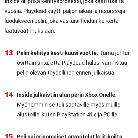
Inside oli pitkä kehitysprosessi, joka kesti useita
vuosia. Playdead käytti paljon aikaa ja resursseja
luodakseen pelin, joka vastaisi heidän korkeita
laatuvaatimuksiaan.
13
Pelin kehitys kesti kuusi vuotta.
Tämä johtui
osittain siitä, että Playdead halusi varmistaa
pelin olevan täydellinen ennen julkaisua.
14
Inside julkaistiin alun perin Xbox Onelle.
Myöhemmin se tuli saataville myös muille
alustoille, kuten PlayStation 4:lle ja PC:lle.
15
Peli sai erinomaiset arvostelut kriitikoilta.