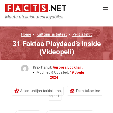
Muuta uteliaisuutesi löydöiksi
Home
Kulttuuri ja taiteet
Pelit ja lelut
31 Faktaa Playdead’s Inside
(Videopeli)
Kirjoittanut:
Auroora Lockhart
Modified & Updated:
19 Joulu
2024
Asiantuntijan tarkistama
Toimitukselliset
ohjeet