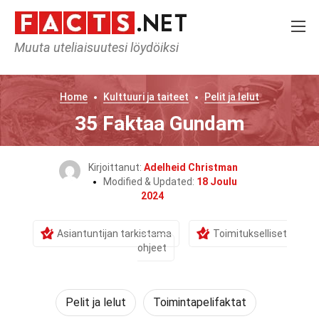
Muuta uteliaisuutesi löydöiksi
Home
Kulttuuri ja taiteet
Pelit ja lelut
35 Faktaa Gundam
Kirjoittanut:
Adelheid Christman
Modified & Updated:
18 Joulu
2024
Asiantuntijan tarkistama
Toimitukselliset
ohjeet
Pelit ja lelut
Toimintapelifaktat