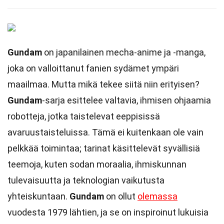
Gundam
on japanilainen mecha-anime ja -manga,
joka on valloittanut fanien sydämet ympäri
maailmaa. Mutta mikä tekee siitä niin erityisen?
Gundam
-sarja esittelee valtavia, ihmisen ohjaamia
robotteja, jotka taistelevat eeppisissä
avaruustaisteluissa. Tämä ei kuitenkaan ole vain
pelkkää toimintaa; tarinat käsittelevät syvällisiä
teemoja, kuten sodan moraalia, ihmiskunnan
tulevaisuutta ja teknologian vaikutusta
yhteiskuntaan.
Gundam
on ollut
olemassa
vuodesta 1979 lähtien, ja se on inspiroinut lukuisia