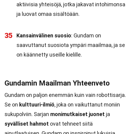
aktiivisia yhteisöjä, jotka jakavat intohimonsa
ja luovat omaa sisältöään.
35
Kansainvälinen suosio
: Gundam on
saavuttanut suosiota ympäri maailmaa, ja se
on käännetty useille kielille.
Gundamin Maailman Yhteenveto
Gundam on paljon enemmän kuin vain robottisarja.
Se on
kulttuuri-ilmiö
, joka on vaikuttanut moniin
sukupolviin. Sarjan
monimutkaiset juonet
ja
syvälliset hahmot
ovat tehneet siitä
ainutlaatuisen. Gundam on inspiroinut lukuisia