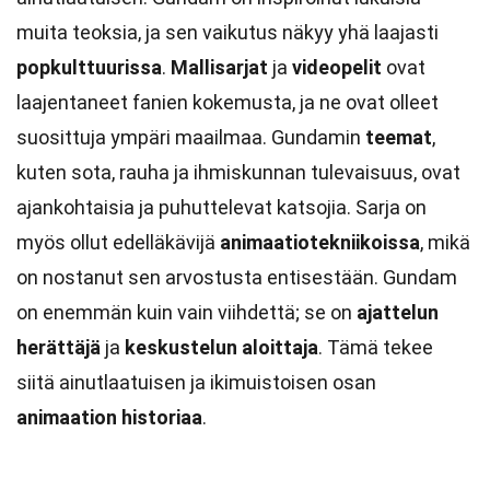
muita teoksia, ja sen vaikutus näkyy yhä laajasti
popkulttuurissa
.
Mallisarjat
ja
videopelit
ovat
laajentaneet fanien kokemusta, ja ne ovat olleet
suosittuja ympäri maailmaa. Gundamin
teemat
,
kuten sota, rauha ja ihmiskunnan tulevaisuus, ovat
ajankohtaisia ja puhuttelevat katsojia. Sarja on
myös ollut edelläkävijä
animaatiotekniikoissa
, mikä
on nostanut sen arvostusta entisestään. Gundam
on enemmän kuin vain viihdettä; se on
ajattelun
herättäjä
ja
keskustelun aloittaja
. Tämä tekee
siitä ainutlaatuisen ja ikimuistoisen osan
animaation historiaa
.