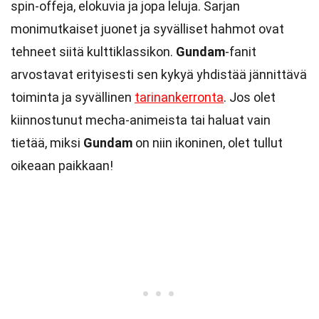
spin-offeja, elokuvia ja jopa leluja. Sarjan
monimutkaiset juonet ja syvälliset hahmot ovat
tehneet siitä kulttiklassikon.
Gundam
-fanit
arvostavat erityisesti sen kykyä yhdistää jännittävä
toiminta ja syvällinen
tarinankerronta
. Jos olet
kiinnostunut mecha-animeista tai haluat vain
tietää, miksi
Gundam
on niin ikoninen, olet tullut
oikeaan paikkaan!