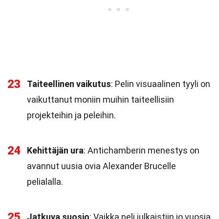
23
Taiteellinen vaikutus
: Pelin visuaalinen tyyli on
vaikuttanut moniin muihin taiteellisiin
projekteihin ja peleihin.
24
Kehittäjän ura
: Antichamberin menestys on
avannut uusia ovia Alexander Brucelle
pelialalla.
25
Jatkuva suosio
: Vaikka peli julkaistiin jo vuosia