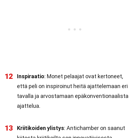
12
Inspiraatio
: Monet pelaajat ovat kertoneet,
että peli on inspiroinut heitä ajattelemaan eri
tavalla ja arvostamaan epäkonventionaalista
ajattelua.
13
Kriitikoiden ylistys
: Antichamber on saanut
kiitosta kriitikoilta sen innovatiivisesta