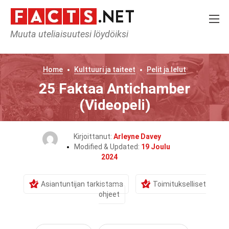
Muuta uteliaisuutesi löydöiksi
Home
Kulttuuri ja taiteet
Pelit ja lelut
25 Faktaa Antichamber
(Videopeli)
Kirjoittanut:
Arleyne Davey
Modified & Updated:
19 Joulu
2024
Asiantuntijan tarkistama
Toimitukselliset
ohjeet