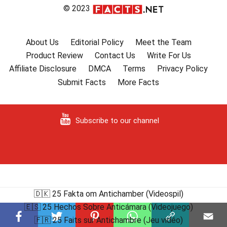
© 2023
About Us
Editorial Policy
Meet the Team
Product Review
Contact Us
Write For Us
Affiliate Disclosure
DMCA
Terms
Privacy Policy
Submit Facts
More Facts
Subscribe to our channel
🇩🇰 25 Fakta om Antichamber (Videospil)
🇪🇸 25 Hechos Sobre Anticámara (Videojuego)
🇫🇷 25 Faits sur Antichambre (Jeu vidéo)