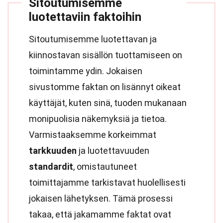
Sitoutumisemme
luotettaviin faktoihin
Sitoutumisemme luotettavan ja
kiinnostavan sisällön tuottamiseen on
toimintamme ydin. Jokaisen
sivustomme faktan on lisännyt oikeat
käyttäjät, kuten sinä, tuoden mukanaan
monipuolisia näkemyksiä ja tietoa.
Varmistaaksemme korkeimmat
tarkkuuden
ja luotettavuuden
standardit
, omistautuneet
toimittajamme tarkistavat huolellisesti
jokaisen lähetyksen. Tämä prosessi
takaa, että jakamamme faktat ovat