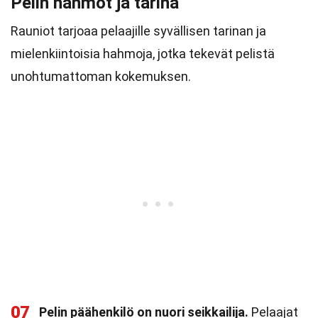
Pelin hahmot ja tarina
Rauniot tarjoaa pelaajille syvällisen tarinan ja
mielenkiintoisia hahmoja, jotka tekevät pelistä
unohtumattoman kokemuksen.
07
Pelin päähenkilö on nuori seikkailija.
Pelaajat