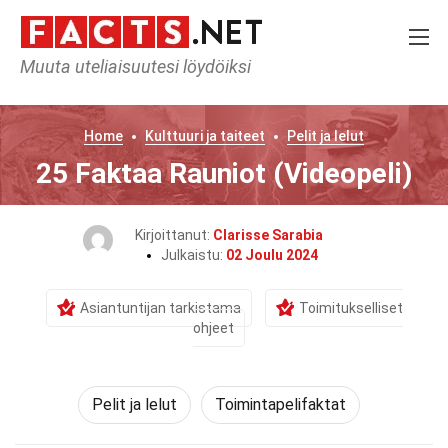
Muuta uteliaisuutesi löydöiksi
Home
Kulttuuri ja taiteet
Pelit ja lelut
25 Faktaa Rauniot (Videopeli)
Kirjoittanut:
Clarisse Sarabia
Julkaistu:
02 Joulu 2024
Asiantuntijan tarkistama
Toimitukselliset
ohjeet
Pelit ja lelut
Toimintapelifaktat