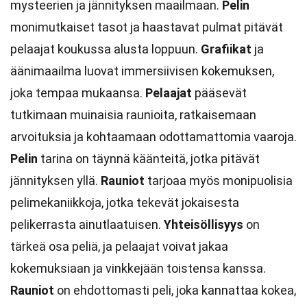
mysteerien ja jännityksen maailmaan.
Pelin
monimutkaiset tasot ja haastavat pulmat pitävät
pelaajat koukussa alusta loppuun.
Grafiikat
ja
äänimaailma luovat immersiivisen kokemuksen,
joka tempaa mukaansa.
Pelaajat
pääsevät
tutkimaan muinaisia raunioita, ratkaisemaan
arvoituksia ja kohtaamaan odottamattomia vaaroja.
Pelin
tarina on täynnä käänteitä, jotka pitävät
jännityksen yllä.
Rauniot
tarjoaa myös monipuolisia
pelimekaniikkoja, jotka tekevät jokaisesta
pelikerrasta ainutlaatuisen.
Yhteisöllisyys
on
tärkeä osa peliä, ja pelaajat voivat jakaa
kokemuksiaan ja vinkkejään toistensa kanssa.
Rauniot
on ehdottomasti peli, joka kannattaa kokea,