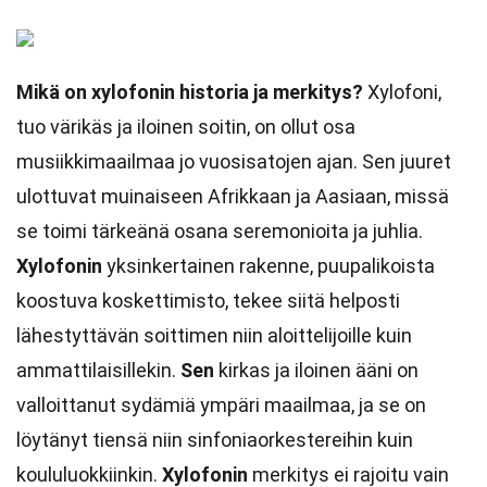
Mikä on xylofonin historia ja merkitys?
Xylofoni,
tuo värikäs ja iloinen soitin, on ollut osa
musiikkimaailmaa jo vuosisatojen ajan. Sen juuret
ulottuvat muinaiseen Afrikkaan ja Aasiaan, missä
se toimi tärkeänä osana seremonioita ja juhlia.
Xylofonin
yksinkertainen rakenne, puupalikoista
koostuva koskettimisto, tekee siitä helposti
lähestyttävän soittimen niin aloittelijoille kuin
ammattilaisillekin.
Sen
kirkas ja iloinen ääni on
valloittanut sydämiä ympäri maailmaa, ja se on
löytänyt tiensä niin sinfoniaorkestereihin kuin
koululuokkiinkin.
Xylofonin
merkitys ei rajoitu vain