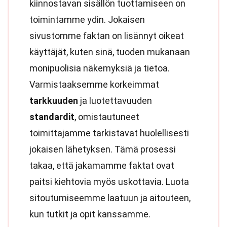
kiinnostavan sisällön tuottamiseen on
toimintamme ydin. Jokaisen
sivustomme faktan on lisännyt oikeat
käyttäjät, kuten sinä, tuoden mukanaan
monipuolisia näkemyksiä ja tietoa.
Varmistaaksemme korkeimmat
tarkkuuden
ja luotettavuuden
standardit
, omistautuneet
toimittajamme tarkistavat huolellisesti
jokaisen lähetyksen. Tämä prosessi
takaa, että jakamamme faktat ovat
paitsi kiehtovia myös uskottavia. Luota
sitoutumiseemme laatuun ja aitouteen,
kun tutkit ja opit kanssamme.