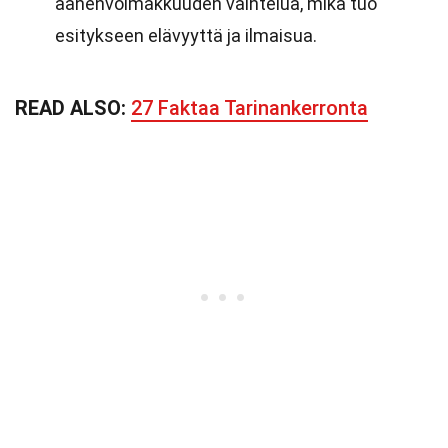
äänenvoimakkuuden vaihtelua, mikä tuo
esitykseen elävyyttä ja ilmaisua.
READ ALSO:
27 Faktaa Tarinankerronta