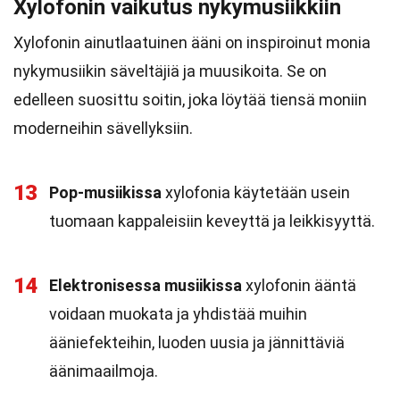
Xylofonin vaikutus nykymusiikkiin
Xylofonin ainutlaatuinen ääni on inspiroinut monia
nykymusiikin säveltäjiä ja muusikoita. Se on
edelleen suosittu soitin, joka löytää tiensä moniin
moderneihin sävellyksiin.
13
Pop-musiikissa
xylofonia käytetään usein
tuomaan kappaleisiin keveyttä ja leikkisyyttä.
14
Elektronisessa musiikissa
xylofonin ääntä
voidaan muokata ja yhdistää muihin
ääniefekteihin, luoden uusia ja jännittäviä
äänimaailmoja.