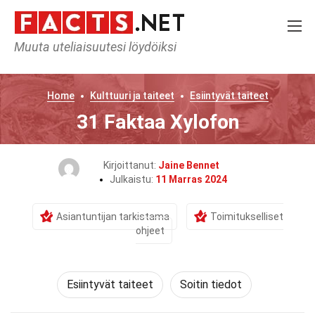
Muuta uteliaisuutesi löydöiksi
Home
Kulttuuri ja taiteet
Esiintyvät taiteet
31 Faktaa Xylofon
Kirjoittanut:
Jaine Bennet
Julkaistu:
11 Marras 2024
Asiantuntijan tarkistama
Toimitukselliset
ohjeet
Esiintyvät taiteet
Soitin tiedot