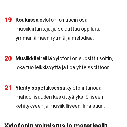
19
Kouluissa
xylofoni on usein osa
musiikkitunteja, ja se auttaa oppilaita
ymmärtämään rytmiä ja melodiaa.
20
Musiikkileireillä
xylofoni on suosittu soitin,
joka tuo leikkisyyttä ja iloa yhteissoittoon.
21
Yksityisopetuksessa
xylofoni tarjoaa
mahdollisuuden keskittyä yksilölliseen
kehitykseen ja musiikilliseen ilmaisuun.
Xylofonin valmistus ja materiaalit