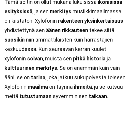
Tämä soitin on ollut mukana lukuisissa
ikonisissa
esityksissä
, ja sen
merkitys
musiikkimaailmassa
on kiistaton. Xylofonin
rakenteen yksinkertaisuus
yhdistettynä sen
äänen rikkauteen
tekee siitä
suosikin
niin ammattilaisten kuin harrastajien
keskuudessa. Kun seuraavan kerran kuulet
xylofonin
soivan
, muista sen
pitkä historia
ja
kulttuurinen merkitys
. Se on enemmän kuin vain
ääni; se on
tarina
, joka jatkuu sukupolvesta toiseen.
Xylofonin
maailma
on täynnä
ihmeitä
, ja se kutsuu
meitä
tutustumaan
syvemmin sen
taikaan
.