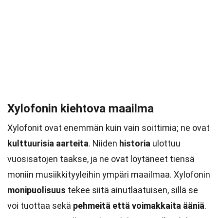
Xylofonin kiehtova maailma
Xylofonit ovat enemmän kuin vain soittimia; ne ovat
kulttuurisia aarteita
. Niiden
historia
ulottuu
vuosisatojen taakse, ja ne ovat löytäneet tiensä
moniin musiikkityyleihin ympäri maailmaa. Xylofonin
monipuolisuus
tekee siitä ainutlaatuisen, sillä se
voi tuottaa sekä
pehmeitä että voimakkaita ääniä
.