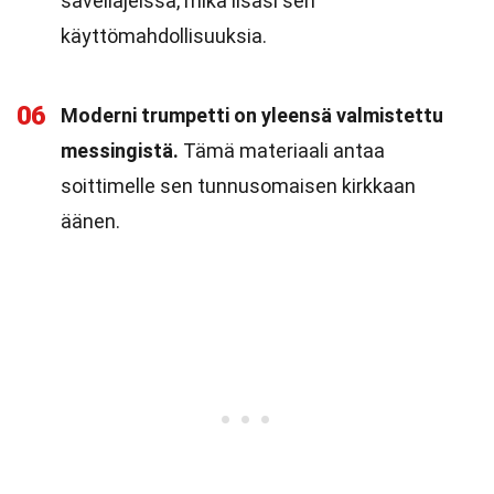
sävellajeissa, mikä lisäsi sen
käyttömahdollisuuksia.
06
Moderni trumpetti on yleensä valmistettu
messingistä.
Tämä materiaali antaa
soittimelle sen tunnusomaisen kirkkaan
äänen.