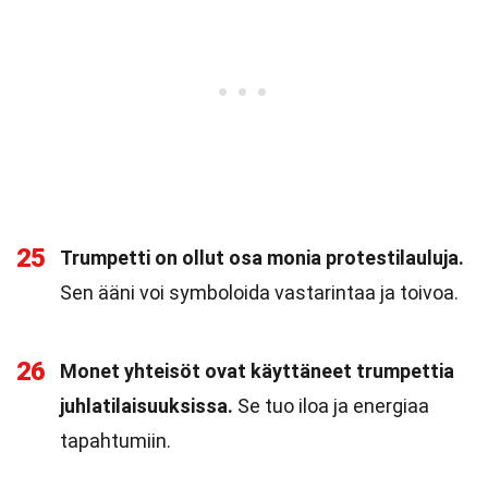
25
Trumpetti on ollut osa monia protestilauluja.
Sen ääni voi symboloida vastarintaa ja toivoa.
26
Monet yhteisöt ovat käyttäneet trumpettia
juhlatilaisuuksissa.
Se tuo iloa ja energiaa
tapahtumiin.