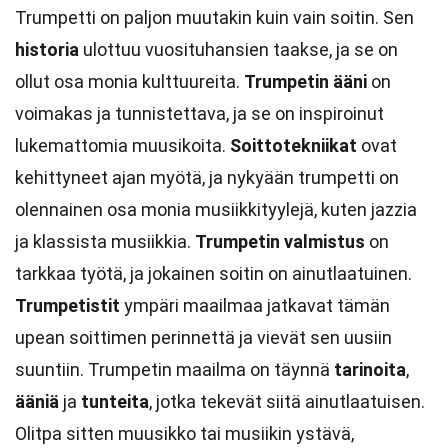
Trumpetti on paljon muutakin kuin vain soitin. Sen
historia
ulottuu vuosituhansien taakse, ja se on
ollut osa monia kulttuureita.
Trumpetin ääni
on
voimakas ja tunnistettava, ja se on inspiroinut
lukemattomia muusikoita.
Soittotekniikat
ovat
kehittyneet ajan myötä, ja nykyään trumpetti on
olennainen osa monia musiikkityylejä, kuten jazzia
ja klassista musiikkia.
Trumpetin valmistus
on
tarkkaa työtä, ja jokainen soitin on ainutlaatuinen.
Trumpetistit
ympäri maailmaa jatkavat tämän
upean soittimen perinnettä ja vievät sen uusiin
suuntiin. Trumpetin maailma on täynnä
tarinoita
,
ääniä
ja
tunteita
, jotka tekevät siitä ainutlaatuisen.
Olitpa sitten muusikko tai musiikin ystävä,