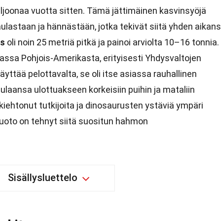
ljoonaa vuotta sitten. Tämä jättimäinen kasvinsyöjä
aulastaan ja hännästään, jotka tekivät siitä yhden aikan
us
oli noin 25 metriä pitkä ja painoi arviolta 10–16 tonnia.
iassa Pohjois-Amerikasta, erityisesti Yhdysvaltojen
äyttää pelottavalta, se oli itse asiassa rauhallinen
aulaansa ulottuakseen korkeisiin puihin ja mataliin
kiehtonut tutkijoita ja dinosaurusten ystäviä ympäri
uoto on tehnyt siitä suositun hahmon
Sisällysluettelo