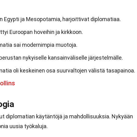
en Egypti ja Mesopotamia, harjoittivat diplomatiaa.
ttyi Euroopan hoveihin ja kirkkoon.
matia sai modernimpia muotoja.
perustan nykyiselle kansainväliselle järjestelmälle.
tia oli keskeinen osa suurvaltojen välistä tasapainoa.
ollins
ogia
t diplomatian käytäntöjä ja mahdollisuuksia. Nykyään
nia uusia työkaluja.