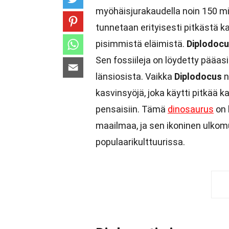
myöhäisjurakaudella noin 150 mi
tunnetaan erityisesti pitkästä k
pisimmistä eläimistä.
Diplodoc
Sen fossiileja on löydetty pääas
länsiosista. Vaikka
Diplodocus
n
kasvinsyöjä, joka käytti pitkää k
pensaisiin. Tämä
dinosaurus
on 
maailmaa, ja sen ikoninen ulkom
populaarikulttuurissa.