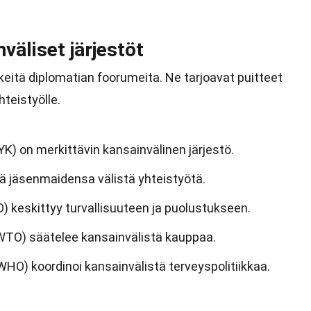
väliset järjestöt
rkeitä diplomatian foorumeita. Ne tarjoavat puitteet
hteistyölle.
K) on merkittävin kansainvälinen järjestö.
ää jäsenmaidensa välistä yhteistyötä.
O) keskittyy turvallisuuteen ja puolustukseen.
WTO) säätelee kansainvälistä kauppaa.
HO) koordinoi kansainvälistä terveyspolitiikkaa.