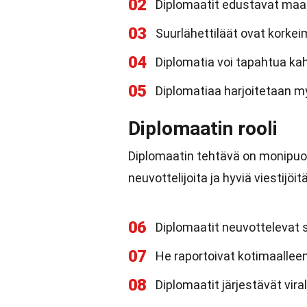
02
Diplomaatit edustavat maat
03
Suurlähettiläät ovat korkei
04
Diplomatia voi tapahtua kah
05
Diplomatiaa harjoitetaan my
Diplomaatin rooli
Diplomaatin tehtävä on monipuoli
neuvottelijoita ja hyviä viestijöitä
06
Diplomaatit neuvottelevat s
07
He raportoivat kotimaallee
08
Diplomaatit järjestävät viral