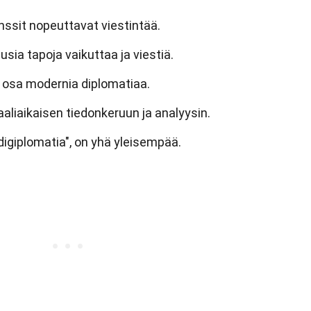
nssit nopeuttavat viestintää.
sia tapoja vaikuttaa ja viestiä.
 osa modernia diplomatiaa.
aliaikaisen tiedonkeruun ja analyysin.
 "digiplomatia", on yhä yleisempää.