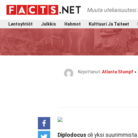
Muuta uteliaisuutesi 
Lentoyhtiöt
Julkkis
Hahmot
Kulttuuri Ja Taiteet
Kirjoittanut:
Atlanta Stumpf
Diplodocus
oli yksi suurimmista