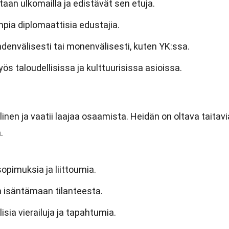
aan ulkomailla ja edistävät sen etuja.
mpia diplomaattisia edustajia.
denvälisesti tai monenvälisesti, kuten YK:ssa.
ös taloudellisissa ja kulttuurisissa asioissa.
nen ja vaatii laajaa osaamista. Heidän on oltava taitavi
.
opimuksia ja liittoumia.
n isäntämaan tilanteesta.
lisia vierailuja ja tapahtumia.