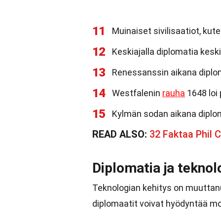
11
Muinaiset sivilisaatiot, kut
12
Keskiajalla diplomatia keski
13
Renessanssin aikana diplo
14
Westfalenin
rauha
1648 loi 
15
Kylmän sodan aikana diploma
READ ALSO:
32 Faktaa Phil C
Diplomatia ja teknol
Teknologian kehitys on muuttanu
diplomaatit voivat hyödyntää mo