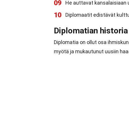
09
He auttavat kansalaisiaan ul
10
Diplomaatit edistävät kultt
Diplomatian historia
Diplomatia on ollut osa ihmiskun
myötä ja mukautunut uusiin haas