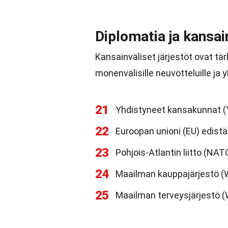
Diplomatia ja kansain
Kansainväliset järjestöt ovat tä
monenvälisille neuvotteluille ja y
21
Yhdistyneet kansakunnat (Y
22
Euroopan unioni (EU) edist
23
Pohjois-Atlantin liitto (NAT
24
Maailman kauppajärjestö (
25
Maailman terveysjärjestö (W