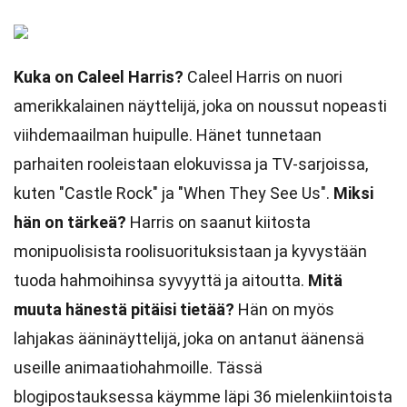
Kuka on Caleel Harris?
Caleel Harris on nuori
amerikkalainen näyttelijä, joka on noussut nopeasti
viihdemaailman huipulle. Hänet tunnetaan
parhaiten rooleistaan elokuvissa ja TV-sarjoissa,
kuten "Castle Rock" ja "When They See Us".
Miksi
hän on tärkeä?
Harris on saanut kiitosta
monipuolisista roolisuorituksistaan ja kyvystään
tuoda hahmoihinsa syvyyttä ja aitoutta.
Mitä
muuta hänestä pitäisi tietää?
Hän on myös
lahjakas ääninäyttelijä, joka on antanut äänensä
useille animaatiohahmoille. Tässä
blogipostauksessa käymme läpi 36 mielenkiintoista