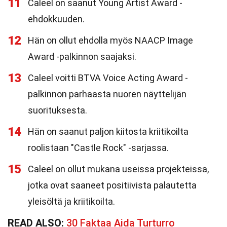
11
Caleel on saanut Young Artist Award -
ehdokkuuden.
12
Hän on ollut ehdolla myös NAACP Image
Award -palkinnon saajaksi.
13
Caleel voitti BTVA Voice Acting Award -
palkinnon parhaasta nuoren näyttelijän
suorituksesta.
14
Hän on saanut paljon kiitosta kriitikoilta
roolistaan "Castle Rock" -sarjassa.
15
Caleel on ollut mukana useissa projekteissa,
jotka ovat saaneet positiivista palautetta
yleisöltä ja kriitikoilta.
READ ALSO:
30 Faktaa Aida Turturro