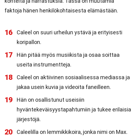
kohteita ja harrastuksia. Tässä on muutamia
faktoja hänen henkilökohtaisesta elämästään.
16
Caleel on suuri urheilun ystävä ja erityisesti
koripallon.
17
Hän pitää myös musiikista ja osaa soittaa
useita instrumentteja.
18
Caleel on aktiivinen sosiaalisessa mediassa ja
jakaa usein kuvia ja videoita faneilleen.
19
Hän on osallistunut useisiin
hyväntekeväisyystapahtumiin ja tukee erilaisia
järjestöjä.
20
Caleelilla on lemmikkikoira, jonka nimi on Max.