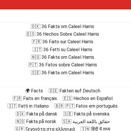
🇩🇰 36 Fakta om Caleel Harris
🇪🇸 36 Hechos Sobre Caleel Harris
🇫🇷 36 Faits sur Caleel Harris
🇮🇹 36 Fatti su Caleel Harris
🇳🇴 36 Fakta om Caleel Harris
🇵🇹 36 Fatos sobre Caleel Harris
🇸🇪 36 Fakta om Caleel Harris
🌍 Facts
🇩🇪 Fakten auf Deutsch
🇫🇷 Faits en français
🇪🇸 Hechos en Español
🇮🇹 Fatti in Italiano
🇧🇷 🇵🇹 Fatos em português
🇩🇰 Fakta på dansk
🇸🇪 Fakta på svenska
🇳🇴 Fakta på norsk
🇸🇦 حقائق باللغة العربية
🇬🇷 Γεγονότα στα ελληνικά
🇮🇳 हिंदी में तथ्य