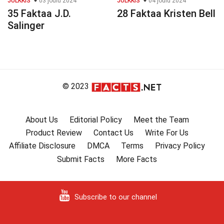
JULKKIS
03 joulu 2024
JULKKIS
04 joulu 2024
35 Faktaa J.D.
28 Faktaa Kristen Bell
Salinger
© 2023
About Us
Editorial Policy
Meet the Team
Product Review
Contact Us
Write For Us
Affiliate Disclosure
DMCA
Terms
Privacy Policy
Submit Facts
More Facts
Subscribe to our channel