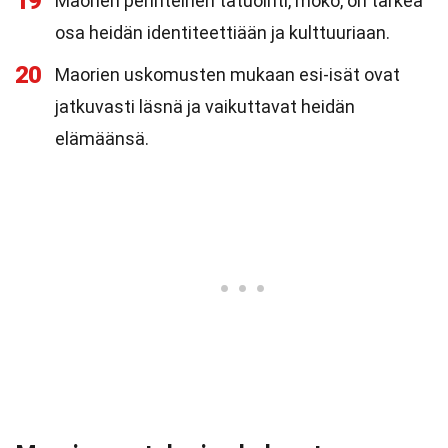
19
Maorien perinteinen tatuointi, moko, on tärkeä
osa heidän identiteettiään ja kulttuuriaan.
20
Maorien uskomusten mukaan esi-isät ovat
jatkuvasti läsnä ja vaikuttavat heidän
elämäänsä.