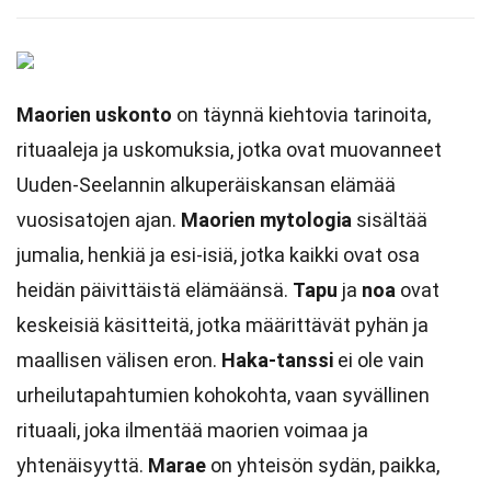
Maorien uskonto
on täynnä kiehtovia tarinoita,
rituaaleja ja uskomuksia, jotka ovat muovanneet
Uuden-Seelannin alkuperäiskansan elämää
vuosisatojen ajan.
Maorien mytologia
sisältää
jumalia, henkiä ja esi-isiä, jotka kaikki ovat osa
heidän päivittäistä elämäänsä.
Tapu
ja
noa
ovat
keskeisiä käsitteitä, jotka määrittävät pyhän ja
maallisen välisen eron.
Haka-tanssi
ei ole vain
urheilutapahtumien kohokohta, vaan syvällinen
rituaali, joka ilmentää maorien voimaa ja
yhtenäisyyttä.
Marae
on yhteisön sydän, paikka,