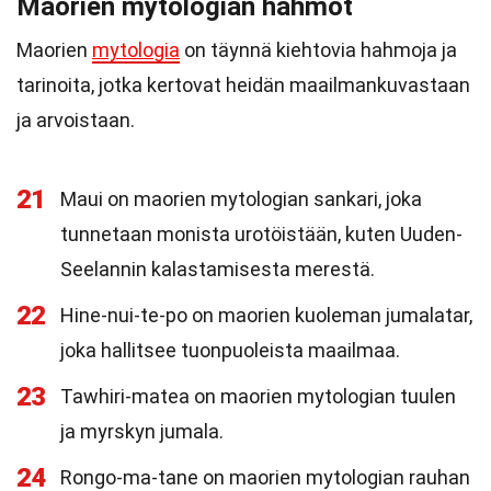
Maorien mytologian hahmot
Maorien
mytologia
on täynnä kiehtovia hahmoja ja
tarinoita, jotka kertovat heidän maailmankuvastaan
ja arvoistaan.
21
Maui on maorien mytologian sankari, joka
tunnetaan monista urotöistään, kuten Uuden-
Seelannin kalastamisesta merestä.
22
Hine-nui-te-po on maorien kuoleman jumalatar,
joka hallitsee tuonpuoleista maailmaa.
23
Tawhiri-matea on maorien mytologian tuulen
ja myrskyn jumala.
24
Rongo-ma-tane on maorien mytologian rauhan