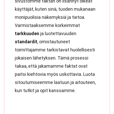
sivustomme faktan on lisännyt oikeat
käyttäjät, kuten sinä, tuoden mukanaan
monipuolisia näkemyksiä ja tietoa.
Varmistaaksemme korkeimmat
tarkkuuden
ja luotettavuuden
standardit
, omistautuneet
toimittajamme tarkistavat huolellisesti
jokaisen lähetyksen. Tämä prosessi
takaa, että jakamamme faktat ovat
paitsi kiehtovia myös uskottavia. Luota
sitoutumiseemme laatuun ja aitouteen,
kun tutkit ja opit kanssamme.