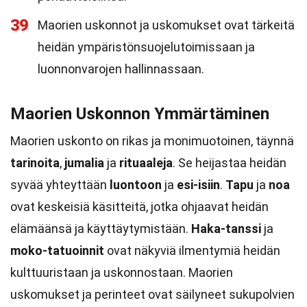
39
Maorien uskonnot ja uskomukset ovat tärkeitä
heidän ympäristönsuojelutoimissaan ja
luonnonvarojen hallinnassaan.
Maorien Uskonnon Ymmärtäminen
Maorien uskonto on rikas ja monimuotoinen, täynnä
tarinoita
,
jumalia
ja
rituaaleja
. Se heijastaa heidän
syvää yhteyttään
luontoon
ja
esi-isiin
.
Tapu
ja
noa
ovat keskeisiä käsitteitä, jotka ohjaavat heidän
elämäänsä ja käyttäytymistään.
Haka-tanssi
ja
moko-tatuoinnit
ovat näkyviä ilmentymiä heidän
kulttuuristaan ja uskonnostaan. Maorien
uskomukset ja perinteet ovat säilyneet sukupolvien