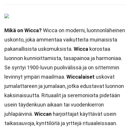
Mikä on Wicca?
Wicca on moderni, luonnonläheinen
uskonto, joka ammentaa vaikutteita muinaisista
pakanallisista uskomuksista.
Wicca
korostaa
luonnon kunnioittamista, tasapainoa ja harmoniaa.
Se syntyi 1900-luvun puolivälissä ja on sittemmin
levinnyt ympäri maailmaa.
Wiccalaiset
uskovat
jumalattareen ja jumalaan, jotka edustavat luonnon
kaksinaisuutta. Rituaalit ja seremonioita pidetään
usein täydenkuun aikaan tai vuodenkierron
juhlapäivinä.
Wiccan
harjoittajat käyttävät usein
taikasauvoja, kynttilöitä ja yrttejä rituaaleissaan.