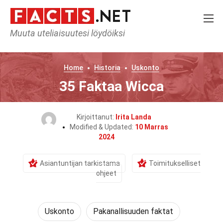
Muuta uteliaisuutesi löydöiksi
Home
Historia
Uskonto
35 Faktaa Wicca
Kirjoittanut:
Irita Landa
Modified & Updated:
10 Marras
2024
Asiantuntijan tarkistama
Toimitukselliset
ohjeet
Uskonto
Pakanallisuuden faktat