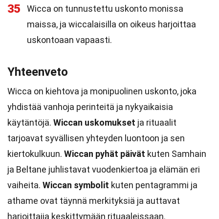
35
Wicca on tunnustettu uskonto monissa
maissa, ja wiccalaisilla on oikeus harjoittaa
uskontoaan vapaasti.
Yhteenveto
Wicca on kiehtova ja monipuolinen uskonto, joka
yhdistää vanhoja perinteitä ja nykyaikaisia
käytäntöjä.
Wiccan uskomukset
ja rituaalit
tarjoavat syvällisen yhteyden luontoon ja sen
kiertokulkuun.
Wiccan pyhät päivät
kuten Samhain
ja Beltane juhlistavat vuodenkiertoa ja elämän eri
vaiheita.
Wiccan symbolit
kuten pentagrammi ja
athame ovat täynnä merkityksiä ja auttavat
harjoittajia keskittymään rituaaleissaan.