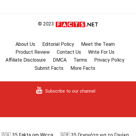
© 2023
About Us
Editorial Policy
Meet the Team
Product Review
Contact Us
Write For Us
Affiliate Disclosure
DMCA
Terms
Privacy Policy
Submit Facts
More Facts
Subscribe to our channel
🇩🇰 35 Fakta om Wicca
🇬🇷 35 Γεγονότα για το Γουίκα