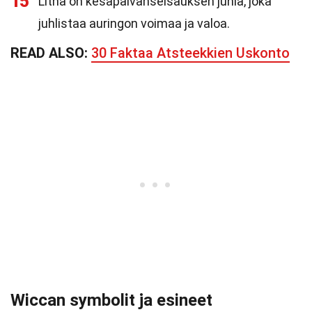
15
Litha on kesäpäivänseisauksen juhla, joka
juhlistaa auringon voimaa ja valoa.
READ ALSO:
30 Faktaa Atsteekkien Uskonto
Wiccan symbolit ja esineet