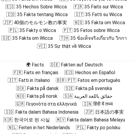
🇪🇸 35 Hechos Sobre Wicca
🇫🇷 35 Faits sur Wicca
🇮🇩 35 Fakta tentang Wicca
🇮🇹 35 Fatti su Wicca
🇯🇵 40個のモルモン教の事実
🇳🇴 35 Fakta om Wicca
🇵🇱 35 Fakty o Wicca
🇵🇹 35 Fatos sobre Wicca
🇸🇪 35 Fakta om Wicca
🇹🇭 35 ข้อเท็จจริงเกี่ยวกับ วิกกา
🇻🇮 35 Sự thật về Wicca
🌍 Facts
🇩🇪 Fakten auf Deutsch
🇫🇷 Faits en français
🇪🇸 Hechos en Español
🇮🇹 Fatti in Italiano
🇧🇷 🇵🇹 Fatos em português
🇩🇰 Fakta på dansk
🇸🇪 Fakta på svenska
🇳🇴 Fakta på norsk
🇸🇦 حقائق باللغة العربية
🇬🇷 Γεγονότα στα ελληνικά
🇮🇳 हिंदी में तथ्य
🇮🇩 Fakta dalam Bahasa Indonesia
🇯🇵 日本語の事実
🇰🇷 한국어로 된 사실
🇲🇾 Fakta dalam Bahasa Melayu
🇳🇱 Feiten in het Nederlands
🇵🇱 Fakty po polsku