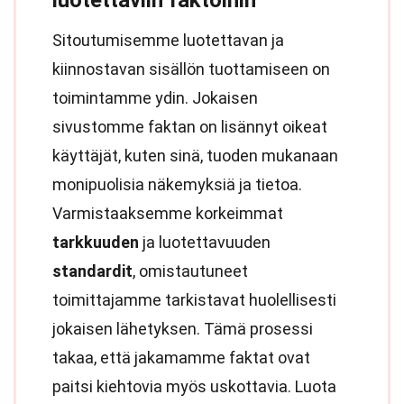
luotettaviin faktoihin
Sitoutumisemme luotettavan ja
kiinnostavan sisällön tuottamiseen on
toimintamme ydin. Jokaisen
sivustomme faktan on lisännyt oikeat
käyttäjät, kuten sinä, tuoden mukanaan
monipuolisia näkemyksiä ja tietoa.
Varmistaaksemme korkeimmat
tarkkuuden
ja luotettavuuden
standardit
, omistautuneet
toimittajamme tarkistavat huolellisesti
jokaisen lähetyksen. Tämä prosessi
takaa, että jakamamme faktat ovat
paitsi kiehtovia myös uskottavia. Luota