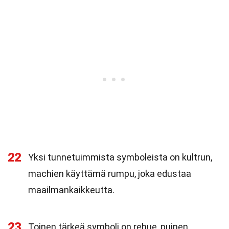
22
Yksi tunnetuimmista symboleista on kultrun,
machien käyttämä rumpu, joka edustaa
maailmankaikkeutta.
23
Toinen tärkeä symboli on rehue, puinen