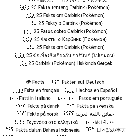
🇲🇸 25 Fakta tentang Carbink (Pokémon)
🇳🇴 25 Fakta om Carbink (Pokémon)
🇵🇱 25 Fakty o Carbink (Pokémon)
🇵🇹 25 Fatos sobre Carbink (Pokémon)
🇷🇺 25 Факты о Карбинк (Покемон)
🇸🇪 25 Fakta om Carbink (Pokémon)
🇹🇭 25 ข้อเท็จจริงเกี่ยวกับ คาร์บินก์ (โปเกมอน)
🇹🇷 25 Carbink (Pokémon) Hakkında Gerçek
🌍 Facts
🇩🇪 Fakten auf Deutsch
🇫🇷 Faits en français
🇪🇸 Hechos en Español
🇮🇹 Fatti in Italiano
🇧🇷 🇵🇹 Fatos em português
🇩🇰 Fakta på dansk
🇸🇪 Fakta på svenska
🇳🇴 Fakta på norsk
🇸🇦 حقائق باللغة العربية
🇬🇷 Γεγονότα στα ελληνικά
🇮🇳 हिंदी में तथ्य
🇮🇩 Fakta dalam Bahasa Indonesia
🇯🇵 日本語の事実