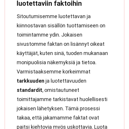
luotettaviin faktoihin
Sitoutumisemme luotettavan ja
kiinnostavan sisällön tuottamiseen on
toimintamme ydin. Jokaisen
sivustomme faktan on lisännyt oikeat
käyttäjät, kuten sinä, tuoden mukanaan
monipuolisia näkemyksiä ja tietoa.
Varmistaaksemme korkeimmat
tarkkuuden
ja luotettavuuden
standardit
, omistautuneet
toimittajamme tarkistavat huolellisesti
jokaisen lähetyksen. Tämä prosessi
takaa, että jakamamme faktat ovat
paitsi kiehtovia myös uskottavia. Luota