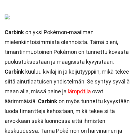
Carbink
on yksi Pokémon-maailman
mielenkiintoisimmista olennoista. Tämä pieni,
timantinmuotoinen Pokémon on tunnettu kovasta
puolustuksestaan ja maagisista kyvyistään.
Carbink
kuuluu kivilajiin ja keijutyyppiin, mikä tekee
siitä ainutlaatuisen yhdistelmän. Se syntyy syvällä
maan alla, missä paine ja
lämpötila
ovat
äärimmäisiä.
Carbink
on myös tunnettu kyvystään
luoda timantteja kehostaan, mikä tekee siitä
arvokkaan sekä luonnossa että ihmisten
keskuudessa. Tämä Pokémon on harvinainen ja