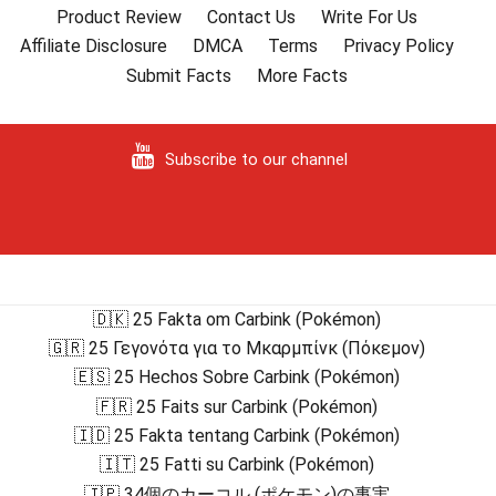
Product Review
Contact Us
Write For Us
Affiliate Disclosure
DMCA
Terms
Privacy Policy
Submit Facts
More Facts
Subscribe to our channel
🇩🇰 25 Fakta om Carbink (Pokémon)
🇬🇷 25 Γεγονότα για το Μκαρμπίνκ (Πόκεμον)
🇪🇸 25 Hechos Sobre Carbink (Pokémon)
🇫🇷 25 Faits sur Carbink (Pokémon)
🇮🇩 25 Fakta tentang Carbink (Pokémon)
🇮🇹 25 Fatti su Carbink (Pokémon)
🇯🇵 34個のカーコル (ポケモン)の事実