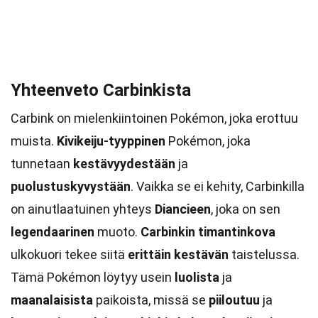
Yhteenveto Carbinkista
Carbink on mielenkiintoinen Pokémon, joka erottuu
muista.
Kivikeiju-tyyppinen
Pokémon, joka
tunnetaan
kestävyydestään
ja
puolustuskyvystään
. Vaikka se ei kehity, Carbinkilla
on ainutlaatuinen yhteys
Diancieen
, joka on sen
legendaarinen
muoto.
Carbinkin
timantinkova
ulkokuori tekee siitä
erittäin kestävän
taistelussa.
Tämä Pokémon löytyy usein
luolista
ja
maanalaisista
paikoista, missä se
piiloutuu
ja