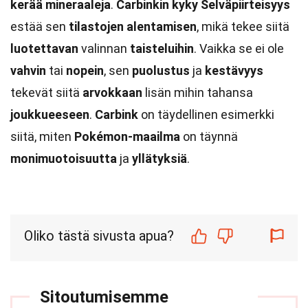
kerää
mineraaleja
.
Carbinkin
kyky
Selväpiirteisyys
estää sen
tilastojen
alentamisen
, mikä tekee siitä
luotettavan
valinnan
taisteluihin
. Vaikka se ei ole
vahvin
tai
nopein
, sen
puolustus
ja
kestävyys
tekevät siitä
arvokkaan
lisän mihin tahansa
joukkueeseen
.
Carbink
on täydellinen esimerkki
siitä, miten
Pokémon-maailma
on täynnä
monimuotoisuutta
ja
yllätyksiä
.
Oliko tästä sivusta apua?
Sitoutumisemme