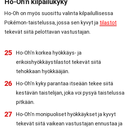
Ho-Oh'n kilpailukyky
Ho-Oh on myös suosittu valinta kilpailullisessa
Pokémon-taistelussa, jossa sen kyvyt ja
tilastot
tekevät siitä pelottavan vastustajan.
25
Ho-Oh'n korkea hyökkäys- ja
erikoishyökkäystilastot tekevät siitä
tehokkaan hyökkääjän.
26
Ho-Oh'n kyky parantaa itseään tekee siitä
kestävän taistelijan, joka voi pysyä taistelussa
pitkään.
27
Ho-Oh'n monipuoliset hyökkäykset ja kyvyt
tekevät siitä vaikean vastustajan ennustaa ja