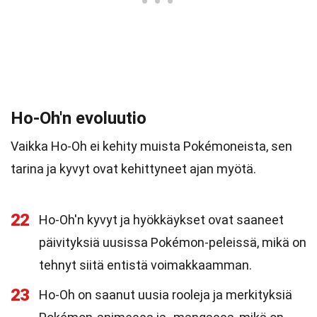
Ho-Oh'n evoluutio
Vaikka Ho-Oh ei kehity muista Pokémoneista, sen
tarina ja kyvyt ovat kehittyneet ajan myötä.
22
Ho-Oh'n kyvyt ja hyökkäykset ovat saaneet
päivityksiä uusissa Pokémon-peleissä, mikä on
tehnyt siitä entistä voimakkaamman.
23
Ho-Oh on saanut uusia rooleja ja merkityksiä