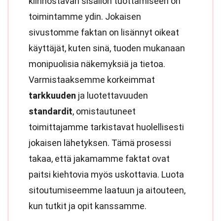
kiinnostavan sisällön tuottamiseen on
toimintamme ydin. Jokaisen
sivustomme faktan on lisännyt oikeat
käyttäjät, kuten sinä, tuoden mukanaan
monipuolisia näkemyksiä ja tietoa.
Varmistaaksemme korkeimmat
tarkkuuden
ja luotettavuuden
standardit
, omistautuneet
toimittajamme tarkistavat huolellisesti
jokaisen lähetyksen. Tämä prosessi
takaa, että jakamamme faktat ovat
paitsi kiehtovia myös uskottavia. Luota
sitoutumiseemme laatuun ja aitouteen,
kun tutkit ja opit kanssamme.