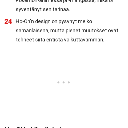
Pokémon-animessa ja -mangassa, mikä on
syventänyt sen tarinaa.
24
Ho-Oh'n design on pysynyt melko
samanlaisena, mutta pienet muutokset ovat
tehneet siitä entistä vaikuttavamman.