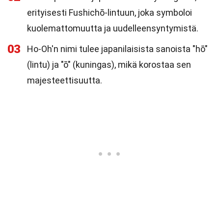
erityisesti Fushichō-lintuun, joka symboloi
kuolemattomuutta ja uudelleensyntymistä.
03
Ho-Oh'n nimi tulee japanilaisista sanoista "hō"
(lintu) ja "ō" (kuningas), mikä korostaa sen
majesteettisuutta.