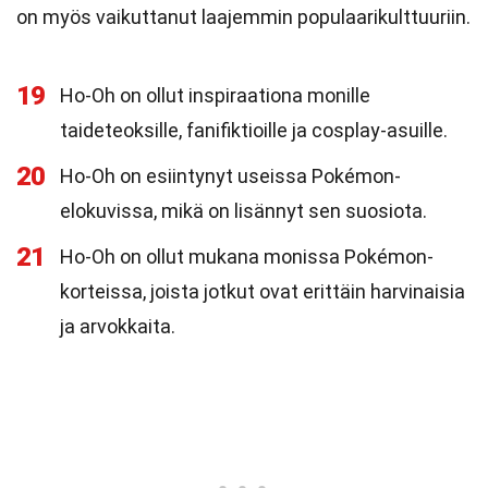
on myös vaikuttanut laajemmin populaarikulttuuriin.
19
Ho-Oh on ollut inspiraationa monille
taideteoksille, fanifiktioille ja cosplay-asuille.
20
Ho-Oh on esiintynyt useissa Pokémon-
elokuvissa, mikä on lisännyt sen suosiota.
21
Ho-Oh on ollut mukana monissa Pokémon-
korteissa, joista jotkut ovat erittäin harvinaisia
ja arvokkaita.