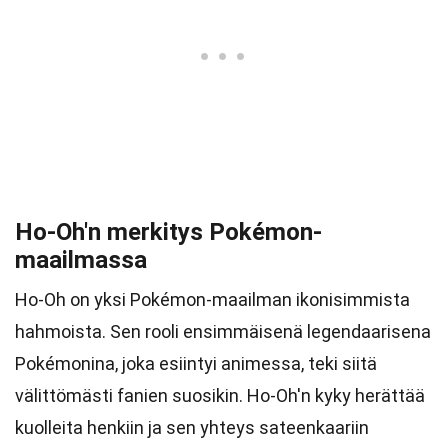
Ho-Oh'n merkitys Pokémon-
maailmassa
Ho-Oh on yksi Pokémon-maailman ikonisimmista
hahmoista. Sen rooli ensimmäisenä legendaarisena
Pokémonina, joka esiintyi animessa, teki siitä
välittömästi fanien suosikin. Ho-Oh'n kyky herättää
kuolleita henkiin ja sen yhteys sateenkaariin