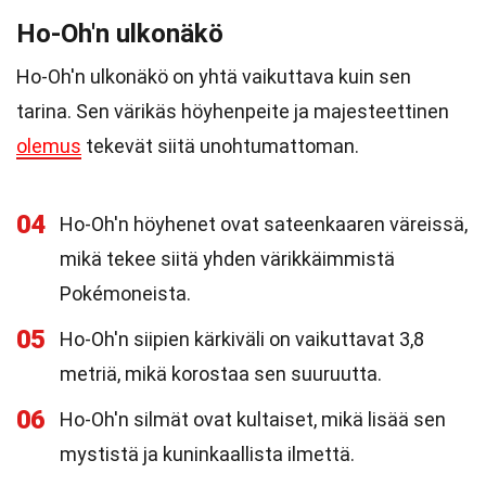
Ho-Oh'n ulkonäkö
Ho-Oh'n ulkonäkö on yhtä vaikuttava kuin sen
tarina. Sen värikäs höyhenpeite ja majesteettinen
olemus
tekevät siitä unohtumattoman.
04
Ho-Oh'n höyhenet ovat sateenkaaren väreissä,
mikä tekee siitä yhden värikkäimmistä
Pokémoneista.
05
Ho-Oh'n siipien kärkiväli on vaikuttavat 3,8
metriä, mikä korostaa sen suuruutta.
06
Ho-Oh'n silmät ovat kultaiset, mikä lisää sen
mystistä ja kuninkaallista ilmettä.