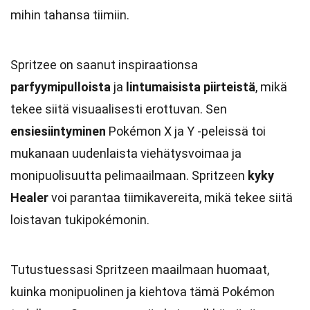
mihin tahansa tiimiin.
Spritzee on saanut inspiraationsa
parfyymipulloista
ja
lintumaisista piirteistä
, mikä
tekee siitä visuaalisesti erottuvan. Sen
ensiesiintyminen
Pokémon X ja Y -peleissä toi
mukanaan uudenlaista viehätysvoimaa ja
monipuolisuutta pelimaailmaan. Spritzeen
kyky
Healer
voi parantaa tiimikavereita, mikä tekee siitä
loistavan tukipokémonin.
Tutustuessasi Spritzeen maailmaan huomaat,
kuinka monipuolinen ja kiehtova tämä Pokémon