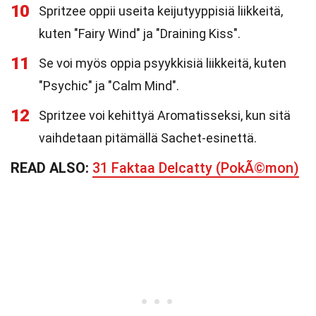
10
Spritzee oppii useita keijutyyppisiä liikkeitä,
kuten "Fairy Wind" ja "Draining Kiss".
11
Se voi myös oppia psyykkisiä liikkeitä, kuten
"Psychic" ja "Calm Mind".
12
Spritzee voi kehittyä Aromatisseksi, kun sitä
vaihdetaan pitämällä Sachet-esinettä.
READ ALSO:
31 Faktaa Delcatty (PokÃ©mon)