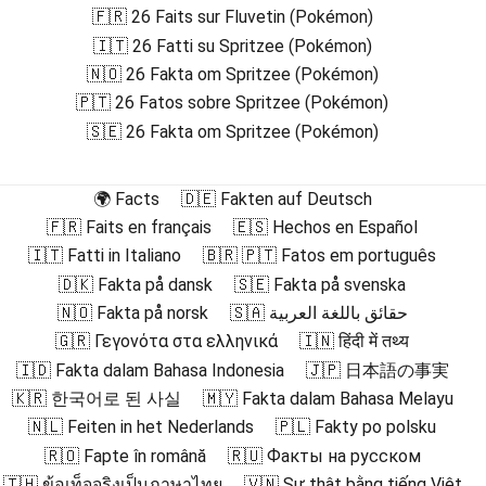
🇫🇷 26 Faits sur Fluvetin (Pokémon)
🇮🇹 26 Fatti su Spritzee (Pokémon)
🇳🇴 26 Fakta om Spritzee (Pokémon)
🇵🇹 26 Fatos sobre Spritzee (Pokémon)
🇸🇪 26 Fakta om Spritzee (Pokémon)
🌍 Facts
🇩🇪 Fakten auf Deutsch
🇫🇷 Faits en français
🇪🇸 Hechos en Español
🇮🇹 Fatti in Italiano
🇧🇷 🇵🇹 Fatos em português
🇩🇰 Fakta på dansk
🇸🇪 Fakta på svenska
🇳🇴 Fakta på norsk
🇸🇦 حقائق باللغة العربية
🇬🇷 Γεγονότα στα ελληνικά
🇮🇳 हिंदी में तथ्य
🇮🇩 Fakta dalam Bahasa Indonesia
🇯🇵 日本語の事実
🇰🇷 한국어로 된 사실
🇲🇾 Fakta dalam Bahasa Melayu
🇳🇱 Feiten in het Nederlands
🇵🇱 Fakty po polsku
🇷🇴 Fapte în română
🇷🇺 Факты на русском
🇹🇭 ข้อเท็จจริงเป็นภาษาไทย
🇻🇳 Sự thật bằng tiếng Việt