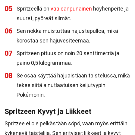
05
Spritzeellä on
vaaleanpunainen
höyhenpeite ja
suuret, pyöreät silmät.
06
Sen nokka muistuttaa hajustepulloa, mikä
korostaa sen hajuvesiteemaa.
07
Spritzeen pituus on noin 20 senttimetriä ja
paino 0,5 kilogrammaa.
08
Se osaa käyttää hajuaistiaan taistelussa, mikä
tekee siitä ainutlaatuisen keijutyypin
Pokémonin.
Spritzeen Kyvyt ja Liikkeet
Spritzee ei ole pelkästään söpö, vaan myös erittäin
kykenevä taistelija. Sen erityiset liikkeet ja kyvyt