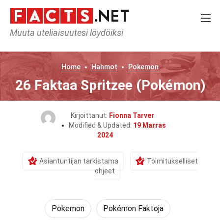
Muuta uteliaisuutesi löydöiksi
Home
Hahmot
Pokemon
26 Faktaa Spritzee (Pokémon)
Kirjoittanut:
Fionna Tarver
Modified & Updated:
19 Marras
2024
Asiantuntijan tarkistama
Toimitukselliset
ohjeet
Pokemon
Pokémon Faktoja