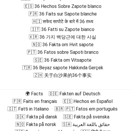
🇪🇸 36 Hechos Sobre Zapote blanco
🇫🇷 36 Faits sur Sapote blanche
🇭🇮 सफेद सापोटे के बारे में 36 तथ्य
🇮🇹 36 Fatti su Zapote bianco
🇰🇷 36 가지 백당근에 대한 사실
🇳🇴 36 Fakta om Hvit sapote
🇵🇹 36 Fatos sobre Sapoti branco
🇸🇪 36 Fakta om Vitsapote
🇹🇷 36 Beyaz sapote Hakkında Gerçek
🇿🇭 关于白沙果的36个事实
🌍 Facts
🇩🇪 Fakten auf Deutsch
🇫🇷 Faits en français
🇪🇸 Hechos en Español
🇮🇹 Fatti in Italiano
🇧🇷 🇵🇹 Fatos em português
🇩🇰 Fakta på dansk
🇸🇪 Fakta på svenska
🇳🇴 Fakta på norsk
🇸🇦 حقائق باللغة العربية