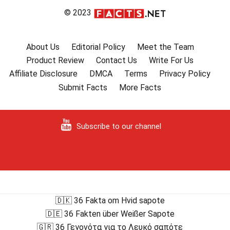
© 2023
About Us
Editorial Policy
Meet the Team
Product Review
Contact Us
Write For Us
Affiliate Disclosure
DMCA
Terms
Privacy Policy
Submit Facts
More Facts
Subscribe to our channel
🇩🇰 36 Fakta om Hvid sapote
🇩🇪 36 Fakten über Weißer Sapote
🇬🇷 36 Γεγονότα για το Λευκό σαπότε