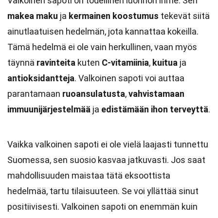
Valkoinen sapoti on todellinen luonnon ihme. Sen
makea maku
ja
kermainen koostumus
tekevät siitä
ainutlaatuisen hedelmän, jota kannattaa kokeilla.
Tämä hedelmä ei ole vain herkullinen, vaan myös
täynnä
ravinteita
kuten
C-vitamiinia
,
kuitua
ja
antioksidantteja
. Valkoinen sapoti voi auttaa
parantamaan
ruoansulatusta
,
vahvistamaan
immuunijärjestelmää
ja
edistämään ihon terveyttä
.
Vaikka valkoinen sapoti ei ole vielä laajasti tunnettu
Suomessa, sen suosio kasvaa jatkuvasti. Jos saat
mahdollisuuden maistaa tätä eksoottista
hedelmää, tartu tilaisuuteen. Se voi yllättää sinut
positiivisesti. Valkoinen sapoti on enemmän kuin