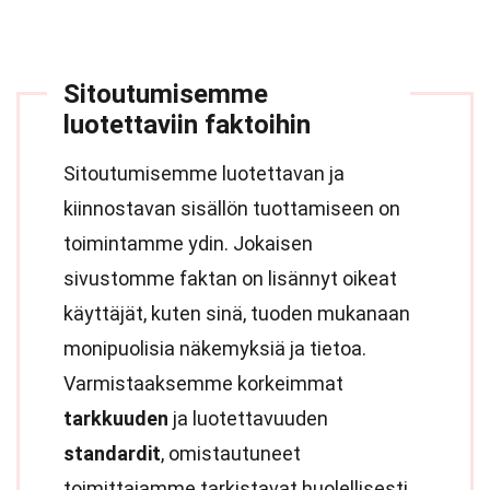
Sitoutumisemme
luotettaviin faktoihin
Sitoutumisemme luotettavan ja
kiinnostavan sisällön tuottamiseen on
toimintamme ydin. Jokaisen
sivustomme faktan on lisännyt oikeat
käyttäjät, kuten sinä, tuoden mukanaan
monipuolisia näkemyksiä ja tietoa.
Varmistaaksemme korkeimmat
tarkkuuden
ja luotettavuuden
standardit
, omistautuneet
toimittajamme tarkistavat huolellisesti