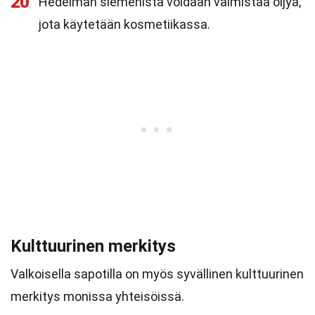
20
Hedelmän siemenistä voidaan valmistaa öljyä,
jota käytetään kosmetiikassa.
Kulttuurinen merkitys
Valkoisella sapotilla on myös syvällinen kulttuurinen
merkitys monissa yhteisöissä.