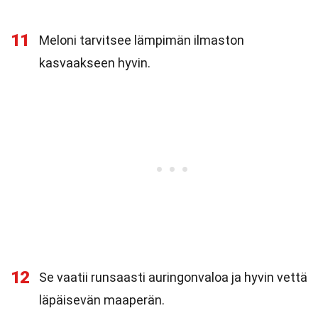
11
Meloni tarvitsee lämpimän ilmaston
kasvaakseen hyvin.
12
Se vaatii runsaasti auringonvaloa ja hyvin vettä
läpäisevän maaperän.