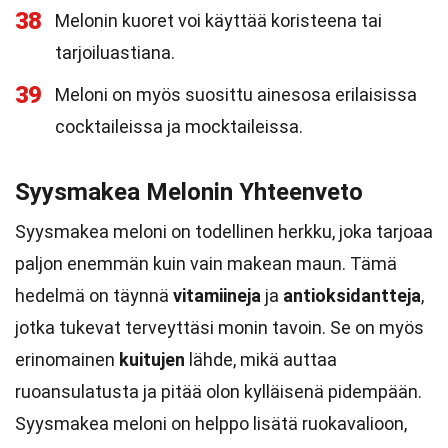
38
Melonin kuoret voi käyttää koristeena tai
tarjoiluastiana.
39
Meloni on myös suosittu ainesosa erilaisissa
cocktaileissa ja mocktaileissa.
Syysmakea Melonin Yhteenveto
Syysmakea meloni on todellinen herkku, joka tarjoaa
paljon enemmän kuin vain makean maun. Tämä
hedelmä on täynnä
vitamiineja
ja
antioksidantteja
,
jotka tukevat terveyttäsi monin tavoin. Se on myös
erinomainen
kuitujen
lähde, mikä auttaa
ruoansulatusta ja pitää olon kylläisenä pidempään.
Syysmakea meloni on helppo lisätä ruokavalioon,