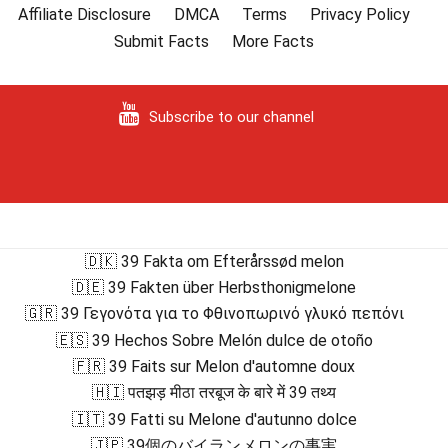
Affiliate Disclosure
DMCA
Terms
Privacy Policy
Submit Facts
More Facts
Subscribe to our channel
🇩🇰 39 Fakta om Efterårssød melon
🇩🇪 39 Fakten über Herbsthonigmelone
🇬🇷 39 Γεγονότα για το Φθινοπωρινό γλυκό πεπόνι
🇪🇸 39 Hechos Sobre Melón dulce de otoño
🇫🇷 39 Faits sur Melon d'automne doux
🇭🇮 पतझड़ मीठा तरबूज के बारे में 39 तथ्य
🇮🇹 39 Fatti su Melone d'autunno dolce
🇯🇵 39個のバイランメロンの事実