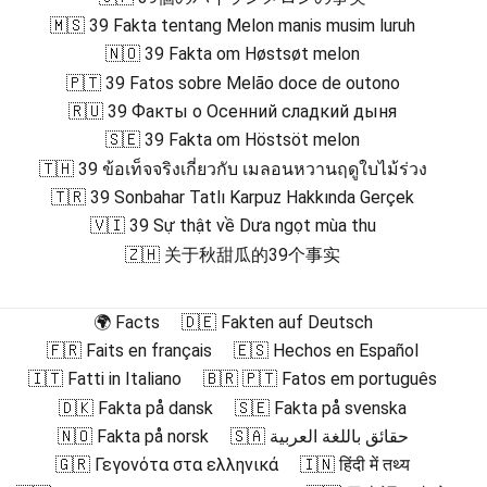
🇲🇸 39 Fakta tentang Melon manis musim luruh
🇳🇴 39 Fakta om Høstsøt melon
🇵🇹 39 Fatos sobre Melão doce de outono
🇷🇺 39 Факты о Осенний сладкий дыня
🇸🇪 39 Fakta om Höstsöt melon
🇹🇭 39 ข้อเท็จจริงเกี่ยวกับ เมลอนหวานฤดูใบไม้ร่วง
🇹🇷 39 Sonbahar Tatlı Karpuz Hakkında Gerçek
🇻🇮 39 Sự thật về Dưa ngọt mùa thu
🇿🇭 关于秋甜瓜的39个事实
🌍 Facts
🇩🇪 Fakten auf Deutsch
🇫🇷 Faits en français
🇪🇸 Hechos en Español
🇮🇹 Fatti in Italiano
🇧🇷 🇵🇹 Fatos em português
🇩🇰 Fakta på dansk
🇸🇪 Fakta på svenska
🇳🇴 Fakta på norsk
🇸🇦 حقائق باللغة العربية
🇬🇷 Γεγονότα στα ελληνικά
🇮🇳 हिंदी में तथ्य