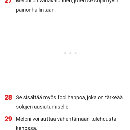
27
Meloni on vähäkalorinen, joten se sopii hyvin
painonhallintaan.
28
Se sisältää myös foolihappoa, joka on tärkeää
solujen uusiutumiselle.
29
Meloni voi auttaa vähentämään tulehdusta
kehossa.