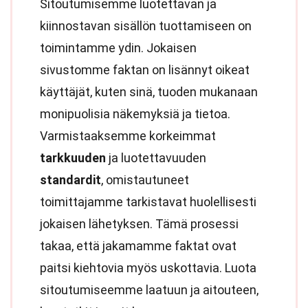
Sitoutumisemme luotettavan ja
kiinnostavan sisällön tuottamiseen on
toimintamme ydin. Jokaisen
sivustomme faktan on lisännyt oikeat
käyttäjät, kuten sinä, tuoden mukanaan
monipuolisia näkemyksiä ja tietoa.
Varmistaaksemme korkeimmat
tarkkuuden
ja luotettavuuden
standardit
, omistautuneet
toimittajamme tarkistavat huolellisesti
jokaisen lähetyksen. Tämä prosessi
takaa, että jakamamme faktat ovat
paitsi kiehtovia myös uskottavia. Luota
sitoutumiseemme laatuun ja aitouteen,