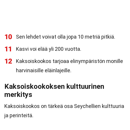
10
Sen lehdet voivat olla jopa 10 metriä pitkiä.
11
Kasvi voi elää yli 200 vuotta.
12
Kaksoiskookos tarjoaa elinympäristön monille
harvinaisille eläinlajeille.
Kaksoiskookoksen kulttuurinen
merkitys
Kaksoiskookos on tärkeä osa Seychellien kulttuuria
ja perinteitä.