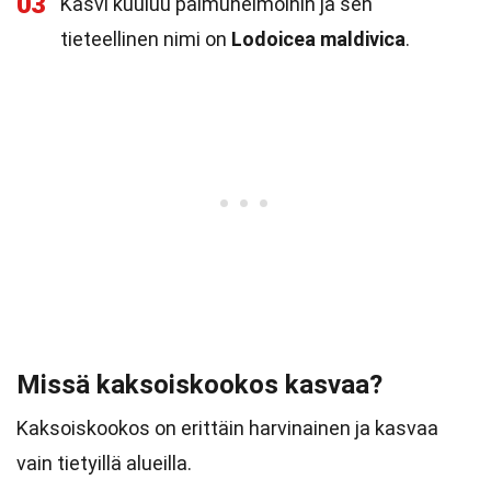
03
Kasvi kuuluu palmuheimoihin ja sen
tieteellinen nimi on
Lodoicea maldivica
.
Missä kaksoiskookos kasvaa?
Kaksoiskookos on erittäin harvinainen ja kasvaa
vain tietyillä alueilla.