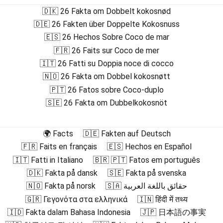
🇩🇰 26 Fakta om Dobbelt kokosnød
🇩🇪 26 Fakten über Doppelte Kokosnuss
🇪🇸 26 Hechos Sobre Coco de mar
🇫🇷 26 Faits sur Coco de mer
🇮🇹 26 Fatti su Doppia noce di cocco
🇳🇴 26 Fakta om Dobbel kokosnøtt
🇵🇹 26 Fatos sobre Coco-duplo
🇸🇪 26 Fakta om Dubbelkokosnöt
🌍 Facts
🇩🇪 Fakten auf Deutsch
🇫🇷 Faits en français
🇪🇸 Hechos en Español
🇮🇹 Fatti in Italiano
🇧🇷 🇵🇹 Fatos em português
🇩🇰 Fakta på dansk
🇸🇪 Fakta på svenska
🇳🇴 Fakta på norsk
🇸🇦 حقائق باللغة العربية
🇬🇷 Γεγονότα στα ελληνικά
🇮🇳 हिंदी में तथ्य
🇮🇩 Fakta dalam Bahasa Indonesia
🇯🇵 日本語の事実