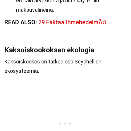
erittäin arvokkaita ja niitä käytettiin
maksuvälineinä.
READ ALSO:
29 Faktaa IhmehedelmÃ¤
Kaksoiskookoksen ekologia
Kaksoiskookos on tärkeä osa Seychellien
ekosysteemiä.