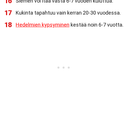
16
Siemen voi itää vasta 6-7 vuoden kuluttua.
17
Kukinta tapahtuu vain kerran 20-30 vuodessa.
18
Hedelmien kypsyminen
kestää noin 6-7 vuotta.