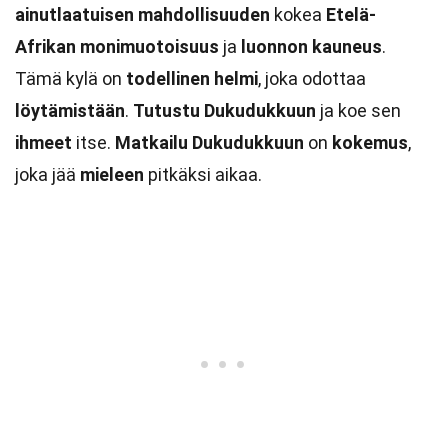
ainutlaatuisen mahdollisuuden
kokea
Etelä-
Afrikan monimuotoisuus
ja
luonnon kauneus
.
Tämä kylä on
todellinen helmi
, joka odottaa
löytämistään
.
Tutustu Dukudukkuun
ja koe sen
ihmeet
itse.
Matkailu Dukudukkuun
on
kokemus
,
joka jää
mieleen
pitkäksi aikaa.