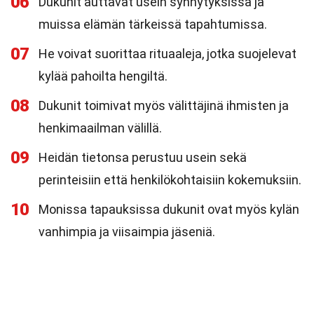
06
Dukunit auttavat usein synnytyksissä ja
muissa elämän tärkeissä tapahtumissa.
07
He voivat suorittaa rituaaleja, jotka suojelevat
kylää pahoilta hengiltä.
08
Dukunit toimivat myös välittäjinä ihmisten ja
henkimaailman välillä.
09
Heidän tietonsa perustuu usein sekä
perinteisiin että henkilökohtaisiin kokemuksiin.
10
Monissa tapauksissa dukunit ovat myös kylän
vanhimpia ja viisaimpia jäseniä.