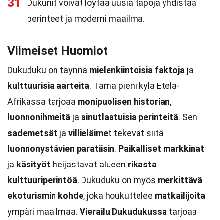
31
Dukunit voivat löytää uusia tapoja yhdistää
perinteet ja moderni maailma.
Viimeiset Huomiot
Dukuduku on täynnä
mielenkiintoisia faktoja
ja
kulttuurisia aarteita
. Tämä pieni kylä Etelä-
Afrikassa tarjoaa
monipuolisen historian
,
luonnonihmeitä
ja
ainutlaatuisia perinteitä
. Sen
sademetsät
ja
villieläimet
tekevät siitä
luonnonystävien paratiisin
.
Paikalliset markkinat
ja
käsityöt
heijastavat alueen
rikasta
kulttuuriperintöä
. Dukuduku on myös
merkittävä
ekoturismin kohde
, joka houkuttelee
matkailijoita
ympäri maailmaa.
Vierailu Dukudukussa
tarjoaa