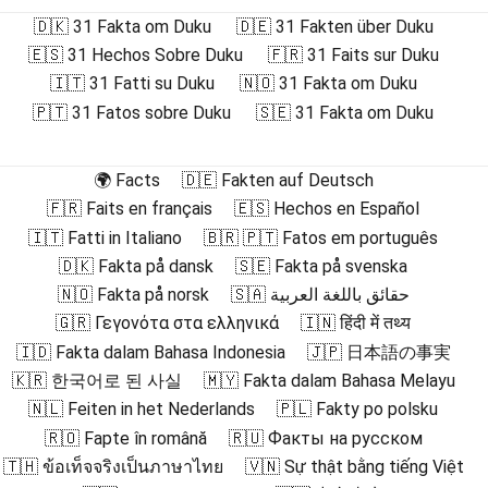
🇩🇰 31 Fakta om Duku
🇩🇪 31 Fakten über Duku
🇪🇸 31 Hechos Sobre Duku
🇫🇷 31 Faits sur Duku
🇮🇹 31 Fatti su Duku
🇳🇴 31 Fakta om Duku
🇵🇹 31 Fatos sobre Duku
🇸🇪 31 Fakta om Duku
🌍 Facts
🇩🇪 Fakten auf Deutsch
🇫🇷 Faits en français
🇪🇸 Hechos en Español
🇮🇹 Fatti in Italiano
🇧🇷 🇵🇹 Fatos em português
🇩🇰 Fakta på dansk
🇸🇪 Fakta på svenska
🇳🇴 Fakta på norsk
🇸🇦 حقائق باللغة العربية
🇬🇷 Γεγονότα στα ελληνικά
🇮🇳 हिंदी में तथ्य
🇮🇩 Fakta dalam Bahasa Indonesia
🇯🇵 日本語の事実
🇰🇷 한국어로 된 사실
🇲🇾 Fakta dalam Bahasa Melayu
🇳🇱 Feiten in het Nederlands
🇵🇱 Fakty po polsku
🇷🇴 Fapte în română
🇷🇺 Факты на русском
🇹🇭 ข้อเท็จจริงเป็นภาษาไทย
🇻🇳 Sự thật bằng tiếng Việt