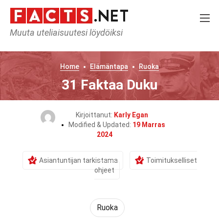
Muuta uteliaisuutesi löydöiksi
Home
Elämäntapa
Ruoka
31 Faktaa Duku
Kirjoittanut:
Karly Egan
Modified & Updated:
19 Marras
2024
Asiantuntijan tarkistama
Toimitukselliset
ohjeet
Ruoka