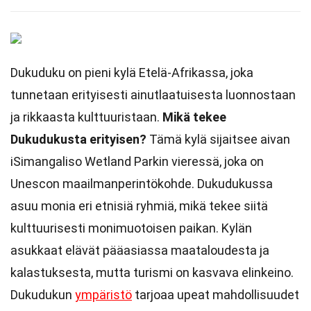
Dukuduku on pieni kylä Etelä-Afrikassa, joka
tunnetaan erityisesti ainutlaatuisesta luonnostaan
ja rikkaasta kulttuuristaan.
Mikä tekee
Dukudukusta erityisen?
Tämä kylä sijaitsee aivan
iSimangaliso Wetland Parkin vieressä, joka on
Unescon maailmanperintökohde. Dukudukussa
asuu monia eri etnisiä ryhmiä, mikä tekee siitä
kulttuurisesti monimuotoisen paikan. Kylän
asukkaat elävät pääasiassa maataloudesta ja
kalastuksesta, mutta turismi on kasvava elinkeino.
Dukudukun
ympäristö
tarjoaa upeat mahdollisuudet