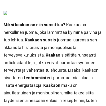
Miksi kaakao on niin suosittua?
Kaakao on
herkullinen juoma, joka lämmittää kylminä päivinä ja
tuo lohtua.
Kaakaon suosio
juontaa juurensa sen
rikkaasta historiasta ja monipuolisista
terveysvaikutuksista.
Kaakao
sisältää runsaasti
antioksidantteja, jotka voivat parantaa sydämen
terveyttä ja vähentää tulehdusta. Lisäksi kaakaon
sisältämä
teobromiini
voi parantaa mielialaa ja
lisätä energiatasoja.
Kaakaon
maku on
ainutlaatuinen ja monipuolinen, mikä tekee siitä
täydellisen ainesosan erilaisiin resepteihin, kuten