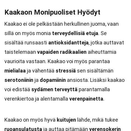
Kaakaon Monipuoliset Hyödyt
Kaakao ei ole pelkästään herkullinen juoma, vaan
sillä on myös monia
terveydellisiä etuja
. Se
sisältää runsaasti
antioksidantteja
, jotka auttavat
taistelemaan
vapaiden radikaalien
aiheuttamia
vaurioita vastaan. Kaakao voi myös parantaa
mielialaa
ja vähentää
stressiä
sen sisältämän
serotoniinin
ja
dopamiinin
ansiosta. Lisäksi kaakao
voi edistää
sydämen terveyttä
parantamalla
verenkiertoa ja alentamalla
verenpainetta
.
Kaakao on myös hyvä
kuitujen
lähde, mikä tukee
ruoansulatusta
ja auttaa pitämään
verensokerin