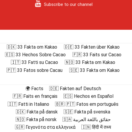
Subscribe to our channel
🇩🇰 33 Fakta om Kakao
🇩🇪 33 Fakten über Kakao
🇪🇸 33 Hechos Sobre Cacao
🇫🇷 33 Faits sur Cacao
🇮🇹 33 Fatti su Cacao
🇳🇴 33 Fakta om Kakao
🇵🇹 33 Fatos sobre Cacau
🇸🇪 33 Fakta om Kakao
🌍 Facts
🇩🇪 Fakten auf Deutsch
🇫🇷 Faits en français
🇪🇸 Hechos en Español
🇮🇹 Fatti in Italiano
🇧🇷 🇵🇹 Fatos em português
🇩🇰 Fakta på dansk
🇸🇪 Fakta på svenska
🇳🇴 Fakta på norsk
🇸🇦 حقائق باللغة العربية
🇬🇷 Γεγονότα στα ελληνικά
🇮🇳 हिंदी में तथ्य