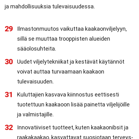
ja mahdollisuuksia tulevaisuudessa.
29
Ilmastonmuutos vaikuttaa kaakaonviljelyyn,
sillä se muuttaa trooppisten alueiden
sääolosuhteita.
30
Uudet viljelytekniikat ja kestävät käytännöt
voivat auttaa turvaamaan kaakaon
tulevaisuuden.
31
Kuluttajien kasvava kiinnostus eettisesti
tuotettuun kaakaoon lisää painetta viljelijöille
ja valmistajille.
32
Innovatiiviset tuotteet, kuten kaakaonibsit ja
raakakaakao, kasvattavat suosiotaan terveys-