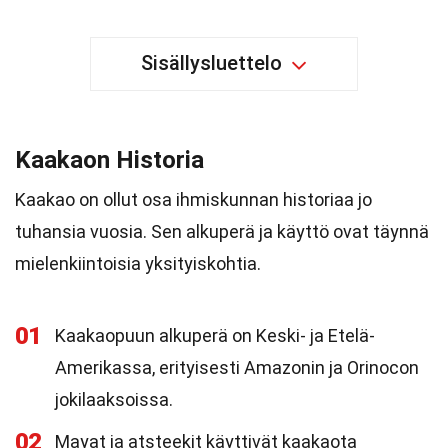
Sisällysluettelo
Kaakaon Historia
Kaakao on ollut osa ihmiskunnan historiaa jo
tuhansia vuosia. Sen alkuperä ja käyttö ovat täynnä
mielenkiintoisia yksityiskohtia.
01
Kaakaopuun alkuperä on Keski- ja Etelä-
Amerikassa, erityisesti Amazonin ja Orinocon
jokilaaksoissa.
02
Mayat ja atsteekit käyttivät kaakaota