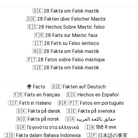
🇩🇰 28 Fakta om Falsk mastik
🇩🇪 28 Fakten über Falscher Mastix
🇪🇸 28 Hechos Sobre Mastic falso
🇫🇷 28 Faits sur Mastic faux
🇮🇹 28 Fatti su Falso lentisco
🇳🇴 28 Fakta om Falsk mastik
🇵🇹 28 Fatos sobre Falso mástique
🇸🇪 28 Fakta om Falsk mastik
🌍 Facts
🇩🇪 Fakten auf Deutsch
🇫🇷 Faits en français
🇪🇸 Hechos en Español
🇮🇹 Fatti in Italiano
🇧🇷 🇵🇹 Fatos em português
🇩🇰 Fakta på dansk
🇸🇪 Fakta på svenska
🇳🇴 Fakta på norsk
🇸🇦 حقائق باللغة العربية
🇬🇷 Γεγονότα στα ελληνικά
🇮🇳 हिंदी में तथ्य
🇮🇩 Fakta dalam Bahasa Indonesia
🇯🇵 日本語の事実