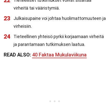
22
Tieteelliset tutkimukset voivat sisältää
virheitä tai vääristymiä.
23
Julkaisupaine voi johtaa huolimattomuuteen ja
virheisiin.
24
Tieteellinen yhteisö pyrkii korjaamaan virheitä
ja parantamaan tutkimuksen laatua.
READ ALSO:
40 Faktaa Mukulaviikuna