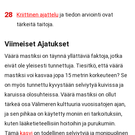
28
Kriittinen ajattelu
ja tiedon arviointi ovat
tärkeitä taitoja.
Viimeiset Ajatukset
Väärä mastiksi on täynnä yllättäviä faktoja, jotka
eivät ole yleisesti tunnettuja. Tiesitkö, että väärä
mastiksi voi kasvaa jopa 15 metrin korkeuteen? Se
on myös tunnettu kyvystään selviytyä kuivissa ja
karuissa olosuhteissa. Väärä mastiksi on ollut
tärkeä osa Välimeren kulttuuria vuosisatojen ajan,
ja sen pihkaa on käytetty moniin eri tarkoituksiin,
kuten lääketieteellisiin hoitoihin ja purukumiin.
Tämä
kasvi
on todellinen selviytyjä ja monipuolinen