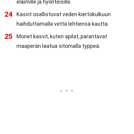
eläimille ja hyönteisille.
24
Kasvit osallistuvat veden kiertokulkuun
haihduttamalla vettä lehtiensä kautta.
25
Monet kasvit, kuten apilat, parantavat
maaperän laatua sitomalla typpeä.