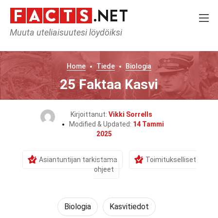
Muuta uteliaisuutesi löydöiksi
Home
Tiede
Biologia
25 Faktaa Kasvi
Kirjoittanut:
Vikki Sorrells
Modified & Updated:
14 Tammi
2025
Asiantuntijan tarkistama
Toimitukselliset
ohjeet
Biologia
Kasvitiedot