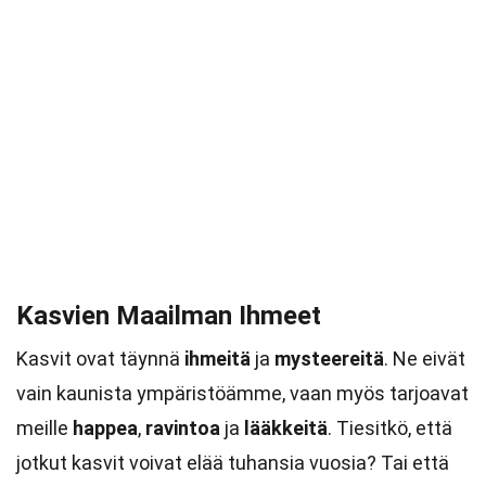
Kasvien Maailman Ihmeet
Kasvit ovat täynnä
ihmeitä
ja
mysteereitä
. Ne eivät
vain kaunista ympäristöämme, vaan myös tarjoavat
meille
happea
,
ravintoa
ja
lääkkeitä
. Tiesitkö, että
jotkut kasvit voivat elää tuhansia vuosia? Tai että