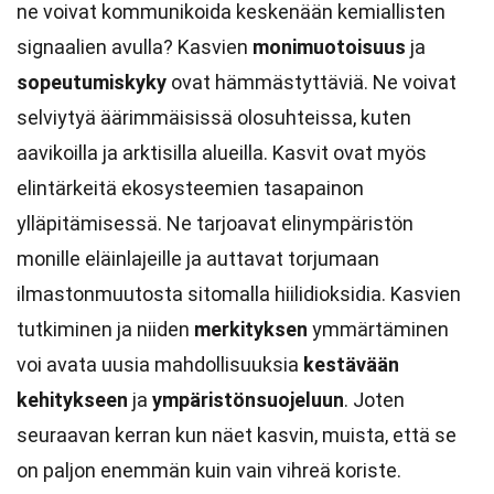
ne voivat kommunikoida keskenään kemiallisten
signaalien avulla? Kasvien
monimuotoisuus
ja
sopeutumiskyky
ovat hämmästyttäviä. Ne voivat
selviytyä äärimmäisissä olosuhteissa, kuten
aavikoilla ja arktisilla alueilla. Kasvit ovat myös
elintärkeitä ekosysteemien tasapainon
ylläpitämisessä. Ne tarjoavat elinympäristön
monille eläinlajeille ja auttavat torjumaan
ilmastonmuutosta sitomalla hiilidioksidia. Kasvien
tutkiminen ja niiden
merkityksen
ymmärtäminen
voi avata uusia mahdollisuuksia
kestävään
kehitykseen
ja
ympäristönsuojeluun
. Joten
seuraavan kerran kun näet kasvin, muista, että se
on paljon enemmän kuin vain vihreä koriste.