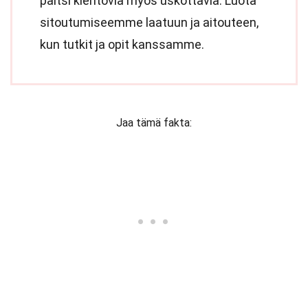
paitsi kiehtovia myös uskottavia. Luota
sitoutumiseemme laatuun ja aitouteen,
kun tutkit ja opit kanssamme.
Jaa tämä fakta: