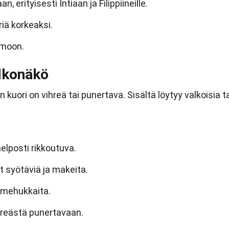
n, erityisesti Intiaan ja Filippiineille.
iä korkeaksi.
imoon.
lkonäkö
 kuori on vihreä tai punertava. Sisältä löytyy valkoisia t
elposti rikkoutuva.
t syötäviä ja makeita.
 mehukkaita.
hreästä punertavaan.