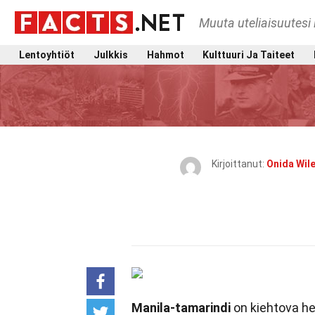
Muuta uteliaisuutesi 
Lentoyhtiöt
Julkkis
Hahmot
Kulttuuri Ja Taiteet
Kirjoittanut:
Onida Wil
Manila-tamarindi
on kiehtova h