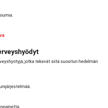
siumia.
va
erveyshyödyt
veyshyötyjä, jotka tekevät siitä suositun hedelmän
nijärjestelmää.
npainetta.