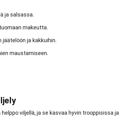
ä ja salsassa.
n tuomaan makeutta.
en jäätelöön ja kakkuihin.
mien maustamiseen.
ljely
helppo viljellä, ja se kasvaa hyvin trooppisissa ja