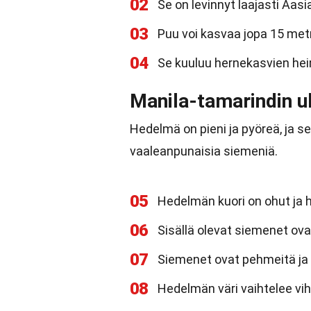
02
Se on levinnyt laajasti Aasiaa
03
Puu voi kasvaa jopa 15 metr
04
Se kuuluu hernekasvien he
Manila-tamarindin u
Hedelmä on pieni ja pyöreä, ja sen
vaaleanpunaisia siemeniä.
05
Hedelmän kuori on ohut ja h
06
Sisällä olevat siemenet ova
07
Siemenet ovat pehmeitä ja
08
Hedelmän väri vaihtelee vi