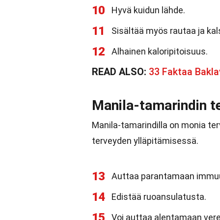
10
Hyvä kuidun lähde.
11
Sisältää myös rautaa ja kal
12
Alhainen kaloripitoisuus.
READ ALSO:
33 Faktaa Bakla
Manila-tamarindin t
Manila-tamarindilla on monia ter
terveyden ylläpitämisessä.
13
Auttaa parantamaan immuu
14
Edistää ruoansulatusta.
15
Voi auttaa alentamaan vere