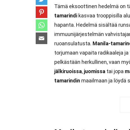
Tämä eksoottinen hedelmä on täy
tamarindi
kasvaa trooppisilla al
hapanta. Hedelmä sisältää runs
immuunijärjestelmän vahvistajan
ruoansulatusta.
Manila-tamarin
torjumaan vapaita radikaaleja j
pelkästään herkullinen, vaan myö
jälkiruoissa
,
juomissa
tai jopa
m
tamarindin
maailmaan ja löydä 