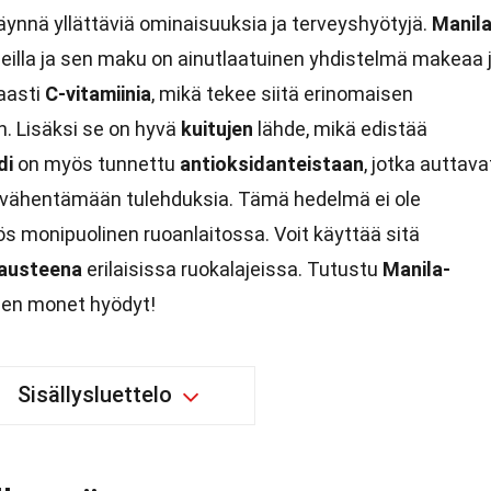
nnä yllättäviä ominaisuuksia ja terveyshyötyjä.
Manila
ueilla ja sen maku on ainutlaatuinen yhdistelmä makeaa 
aasti
C-vitamiinia
, mikä tekee siitä erinomaisen
. Lisäksi se on hyvä
kuitujen
lähde, mikä edistää
di
on myös tunnettu
antioksidanteistaan
, jotka auttava
a vähentämään tulehduksia. Tämä hedelmä ei ole
s monipuolinen ruoanlaitossa. Voit käyttää sitä
austeena
erilaisissa ruokalajeissa. Tutustu
Manila-
sen monet hyödyt!
Sisällysluettelo