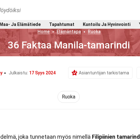
löydöiksi
Maa- Ja Elämätiede
Tapahtumat
Kuntoilu Ja Hyvinvointi
Home
Elämäntapa
Ruoka
36 Faktaa Manila-tamarindi
ey
Julkaistu:
17 Syys 2024
Asiantuntijan tarkistama
Ruoka
edelmä, joka tunnetaan myös nimellä
Filipiinien tamarind