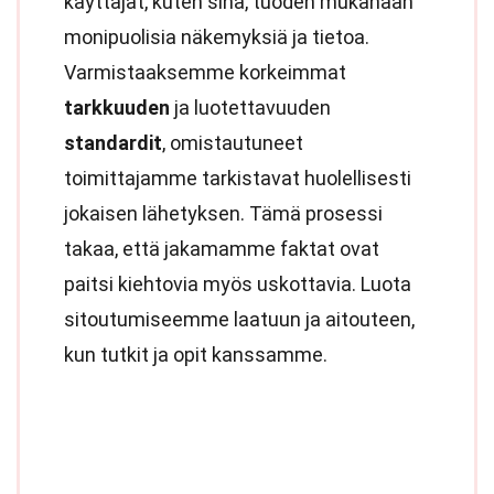
käyttäjät, kuten sinä, tuoden mukanaan
monipuolisia näkemyksiä ja tietoa.
Varmistaaksemme korkeimmat
tarkkuuden
ja luotettavuuden
standardit
, omistautuneet
toimittajamme tarkistavat huolellisesti
jokaisen lähetyksen. Tämä prosessi
takaa, että jakamamme faktat ovat
paitsi kiehtovia myös uskottavia. Luota
sitoutumiseemme laatuun ja aitouteen,
kun tutkit ja opit kanssamme.