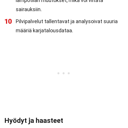
lämpötilan muutokset, mikä voi viitata
sairauksiin.
10
Pilvipalvelut tallentavat ja analysoivat suuria
määriä karjatalousdataa.
Hyödyt ja haasteet