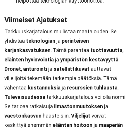
helpottaa teknologian käyttöönottoa.
Viimeiset Ajatukset
Tarkkuuskarjatalous mullistaa maatalouden. Se
yhdistää
teknologian
ja
perinteisen
karjankasvatuksen
. Tämä parantaa
tuottavuutta
,
eläinten hyvinvointia
ja
ympäristön kestävyyttä
.
Dronet
,
anturointi
ja
satelliittikuvat
auttavat
viljelijöitä tekemään tarkempia päätöksiä. Tämä
vähentää
kustannuksia
ja
resurssien tuhlausta
.
Tulevaisuudessa
tarkkuuskarjatalous voi olla normi.
Se tarjoaa ratkaisuja
ilmastonmuutoksen
ja
väestönkasvun
haasteisiin.
Viljelijät
voivat
keskittyä enemmän
eläinten hoitoon
ja
maaperän