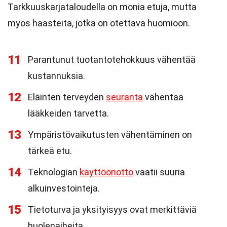
Tarkkuuskarjataloudella on monia etuja, mutta
myös haasteita, jotka on otettava huomioon.
11
Parantunut tuotantotehokkuus vähentää
kustannuksia.
12
Eläinten terveyden
seuranta
vähentää
lääkkeiden tarvetta.
13
Ympäristövaikutusten vähentäminen on
tärkeä etu.
14
Teknologian
käyttöönotto
vaatii suuria
alkuinvestointeja.
15
Tietoturva ja yksityisyys ovat merkittäviä
huolenaiheita.