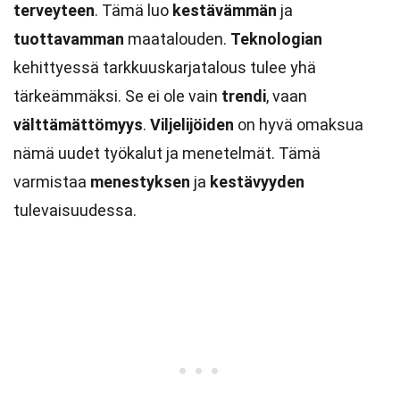
terveyteen
. Tämä luo
kestävämmän
ja
tuottavamman
maatalouden.
Teknologian
kehittyessä tarkkuuskarjatalous tulee yhä
tärkeämmäksi. Se ei ole vain
trendi
, vaan
välttämättömyys
.
Viljelijöiden
on hyvä omaksua
nämä uudet työkalut ja menetelmät. Tämä
varmistaa
menestyksen
ja
kestävyyden
tulevaisuudessa.