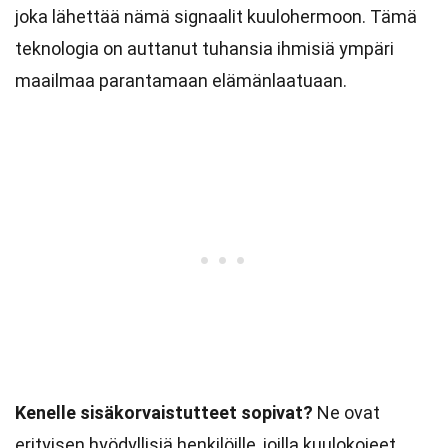
joka lähettää nämä signaalit kuulohermoon. Tämä
teknologia on auttanut tuhansia ihmisiä ympäri
maailmaa parantamaan elämänlaatuaan.
Kenelle sisäkorvaistutteet sopivat?
Ne ovat
erityisen hyödyllisiä henkilöille, joilla kuulokojeet