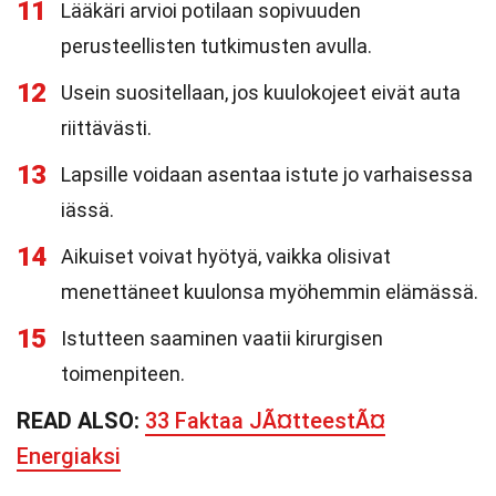
11
Lääkäri arvioi potilaan sopivuuden
perusteellisten tutkimusten avulla.
12
Usein suositellaan, jos kuulokojeet eivät auta
riittävästi.
13
Lapsille voidaan asentaa istute jo varhaisessa
iässä.
14
Aikuiset voivat hyötyä, vaikka olisivat
menettäneet kuulonsa myöhemmin elämässä.
15
Istutteen saaminen vaatii kirurgisen
toimenpiteen.
READ ALSO:
33 Faktaa JÃ¤tteestÃ¤
Energiaksi