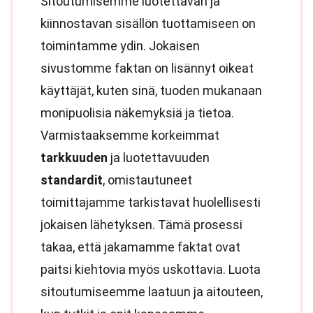
Sitoutumisemme luotettavan ja
kiinnostavan sisällön tuottamiseen on
toimintamme ydin. Jokaisen
sivustomme faktan on lisännyt oikeat
käyttäjät, kuten sinä, tuoden mukanaan
monipuolisia näkemyksiä ja tietoa.
Varmistaaksemme korkeimmat
tarkkuuden
ja luotettavuuden
standardit
, omistautuneet
toimittajamme tarkistavat huolellisesti
jokaisen lähetyksen. Tämä prosessi
takaa, että jakamamme faktat ovat
paitsi kiehtovia myös uskottavia. Luota
sitoutumiseemme laatuun ja aitouteen,