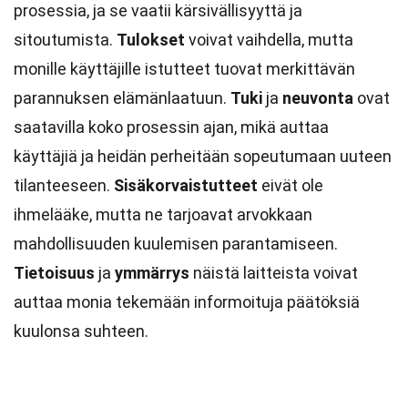
prosessia, ja se vaatii kärsivällisyyttä ja
sitoutumista.
Tulokset
voivat vaihdella, mutta
monille käyttäjille istutteet tuovat merkittävän
parannuksen elämänlaatuun.
Tuki
ja
neuvonta
ovat
saatavilla koko prosessin ajan, mikä auttaa
käyttäjiä ja heidän perheitään sopeutumaan uuteen
tilanteeseen.
Sisäkorvaistutteet
eivät ole
ihmelääke, mutta ne tarjoavat arvokkaan
mahdollisuuden kuulemisen parantamiseen.
Tietoisuus
ja
ymmärrys
näistä laitteista voivat
auttaa monia tekemään informoituja päätöksiä
kuulonsa suhteen.