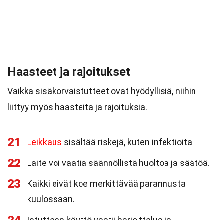
Haasteet ja rajoitukset
Vaikka sisäkorvaistutteet ovat hyödyllisiä, niihin
liittyy myös haasteita ja rajoituksia.
21
Leikkaus
sisältää riskejä, kuten infektioita.
22
Laite voi vaatia säännöllistä huoltoa ja säätöä.
23
Kaikki eivät koe merkittävää parannusta
kuulossaan.
Istutteen käyttö vaatii harjoittelua ja