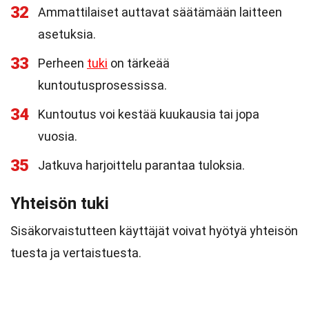
32
Ammattilaiset auttavat säätämään laitteen
asetuksia.
33
Perheen
tuki
on tärkeää
kuntoutusprosessissa.
34
Kuntoutus voi kestää kuukausia tai jopa
vuosia.
35
Jatkuva harjoittelu parantaa tuloksia.
Yhteisön tuki
Sisäkorvaistutteen käyttäjät voivat hyötyä yhteisön
tuesta ja vertaistuesta.